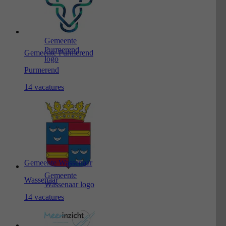
Gemeente
Purmerend
Gemeente Purmerend
logo
Purmerend
14 vacatures
Gemeente Wassenaar
Gemeente
Wassenaar
Wassenaar logo
14 vacatures