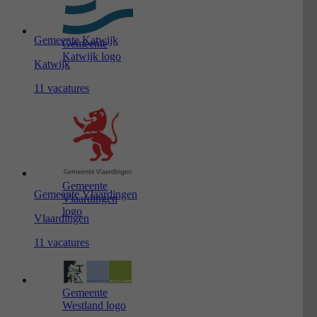
Gemeente Katwijk
Gemeente
Katwijk logo
Katwijk
11 vacatures
Gemeente
Gemeente Vlaardingen
Vlaardingen
logo
Vlaardingen
11 vacatures
Gemeente
Westland logo