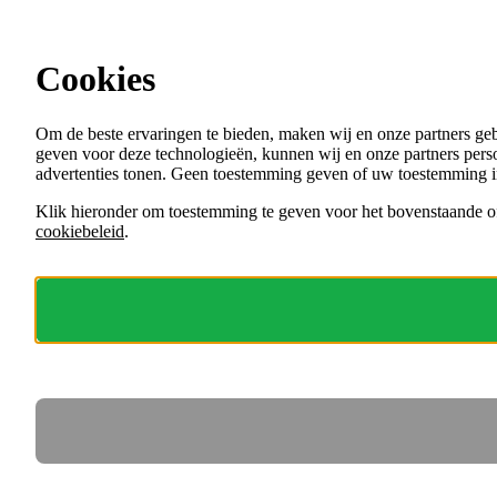
Ga direct naar de content
Maak kennis met de overheid
Cookies
Menu
Om de beste ervaringen te bieden, maken wij en onze partners ge
VACATURES
geven voor deze technologieën, kunnen wij en onze partners perso
ORGANISATIES
advertenties tonen. Geen toestemming geven of uw toestemming i
VOOR WERKGEVERS
Klik hieronder om toestemming te geven voor het bovenstaande of
cookiebeleid
.