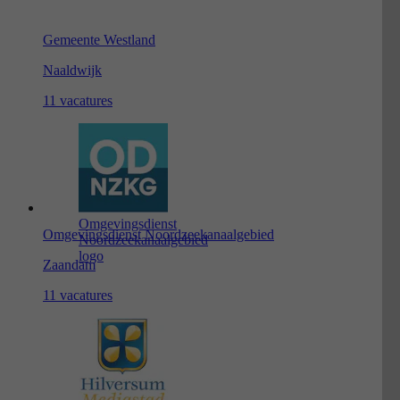
Gemeente Westland
Naaldwijk
11 vacatures
Omgevingsdienst
Omgevingsdienst Noordzeekanaalgebied
Noordzeekanaalgebied
logo
Zaandam
11 vacatures