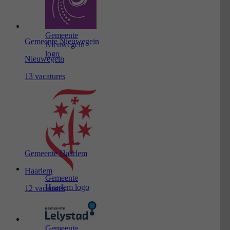
Gemeente
Gemeente Nieuwegein
Nieuwegein
logo
Nieuwegein
13 vacatures
Gemeente Haarlem
Haarlem
Gemeente
Haarlem logo
12 vacatures
Gemeente