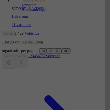
gemeente
gemeente Hilversum
Hilversum logo
Hilversum
11 vacatures
1 / 29
Volgende
Vorige
1
tot
20
van
568
resultaten
organisaties per pagina:
10
20
50
100
1
2
3
4
5
6
7
8
9
Volgende
Eerste
Vorige