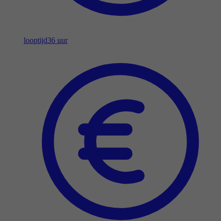
looptijd
36 uur