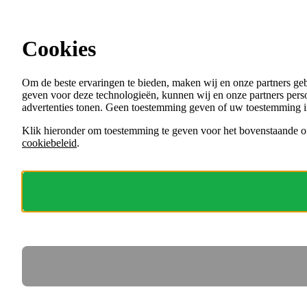
Ga direct naar de content
Cookies
Menu
Om de beste ervaringen te bieden, maken wij en onze partners ge
VACATURES
geven voor deze technologieën, kunnen wij en onze partners perso
ORGANISATIES
advertenties tonen. Geen toestemming geven of uw toestemming i
VOOR WERKGEVERS
Klik hieronder om toestemming te geven voor het bovenstaande of
cookiebeleid
.