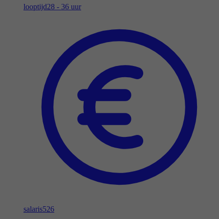
looptijd
28 - 36 uur
salaris
526