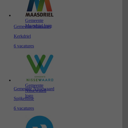
Gemeente
Maasdriel logo
Gemeente Maasdriel
Kerkdriel
6 vacatures
Gemeente
Gemeente Nissewaard
Nissewaard
logo
Spijkenisse
6 vacatures