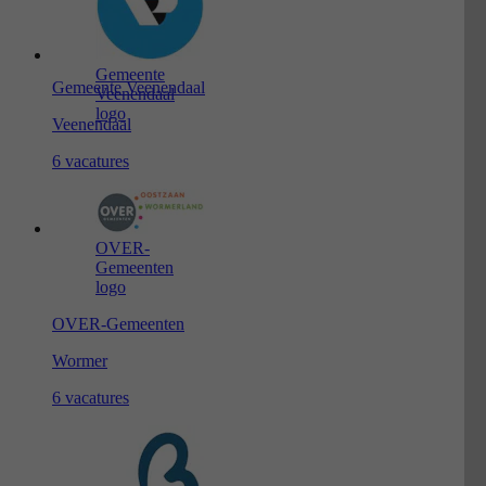
Gemeente
Gemeente Veenendaal
Veenendaal
logo
Veenendaal
6 vacatures
OVER-
Gemeenten
logo
OVER-Gemeenten
Wormer
6 vacatures