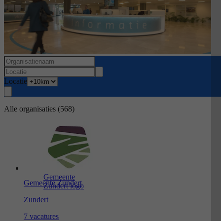
Locatie
Alle organisaties
(568)
Gemeente
Gemeente Zundert
Zundert logo
Zundert
7 vacatures