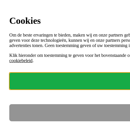
Ga direct naar de content
Maak kennis met de overheid
Cookies
Menu
Om de beste ervaringen te bieden, maken wij en onze partners ge
VACATURES
geven voor deze technologieën, kunnen wij en onze partners perso
ORGANISATIES
advertenties tonen. Geen toestemming geven of uw toestemming i
VOOR WERKGEVERS
Klik hieronder om toestemming te geven voor het bovenstaande of
cookiebeleid
.