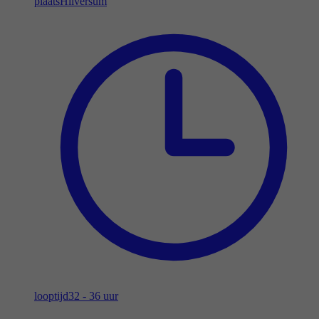
plaats
Hilversum
looptijd
32 - 36 uur