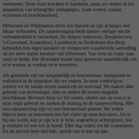
verbeteren. Door onze krachten te bundelen, staan we sterker in het
aanpakken van belangrijke uitdagingen, zoals wonen, natuur,
economie en bereikbaarheid.
Hilversum en Wijdemeren delen een historie en zijn al langer met
elkaar verbonden. De samenvoeging biedt nieuwe energie om die
verbondenheid te versterken. De dorpen Ankeveen, Breukeleveen,
's-Graveland, Kortenhoef, Loosdrecht en Nederhorst den Berg
behouden hun eigen karakter en vormen een waardevolle aanvulling
op het meer stadse karakter van Hilversum. Van veen en water naar
zand en heide. Die diversiteit maakt onze gemeente aantrekkelijk om
in te wonen, te werken én te recreëren.
Als gemeente zijn we toegankelijk en betrouwbaar, transparant en
realistisch in de afspraken die we maken. In onze werkwijzen
zoeken we de balans tussen maatwerk en eenvoud. We maken slim
gebruik van technologie, data en stellen dit zoveel mogelijk
beschikbaar.
Bovenal doen we het samen, sluiten aan op wat er in
onze regio gebeurt en zoeken de dialoog en de samenwerking. Met
ons vakmanschap zijn we een betrouwbare partner. We willen
blijven leren en innoveren met het vizier op onze inwoners. Als je
bij ons werkt, kun je zijn wie je bent, ongeacht je achtergrond, hoe
je eruitziet en van wie je houdt. Elke dag willen we dit waarmaken.
En als dat een keer niet lukt, spreek ons er dan op aan.