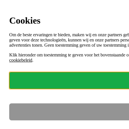
Ga direct naar de content
Cookies
Menu
Om de beste ervaringen te bieden, maken wij en onze partners ge
VACATURES
geven voor deze technologieën, kunnen wij en onze partners perso
ORGANISATIES
advertenties tonen. Geen toestemming geven of uw toestemming i
VOOR WERKGEVERS
Klik hieronder om toestemming te geven voor het bovenstaande of
cookiebeleid
.