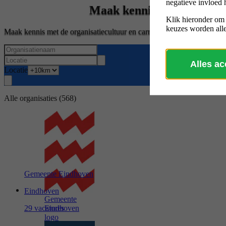
negatieve invloed 
Maak kennis met de overh
Klik hieronder om
keuzes worden alle
Maak kennis met de organisatiecultuur en carrièremogelijkheden van
Alles a
Locatie
Alle organisaties
(568)
Gemeente Eindhoven
Eindhoven
Gemeente
29 vacatures
Eindhoven
logo