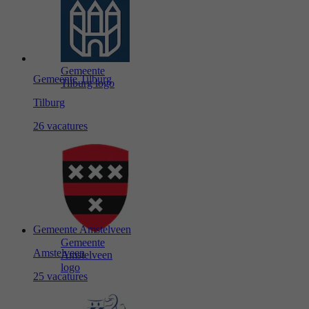
Gemeente
Gemeente Tilburg
Tilburg logo
Tilburg
26 vacatures
Gemeente Amstelveen
Gemeente
Amstelveen
Amstelveen
logo
25 vacatures