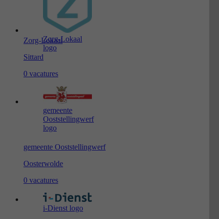
Zorg-Lokaal
Zorg-Lokaal
logo
Sittard
0 vacatures
gemeente
Ooststellingwerf
logo
gemeente Ooststellingwerf
Oosterwolde
0 vacatures
i-Dienst logo