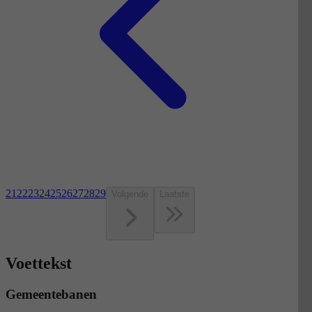
21
22
23
24
25
26
27
28
29
Volgende
Laatste
Voettekst
Gemeentebanen