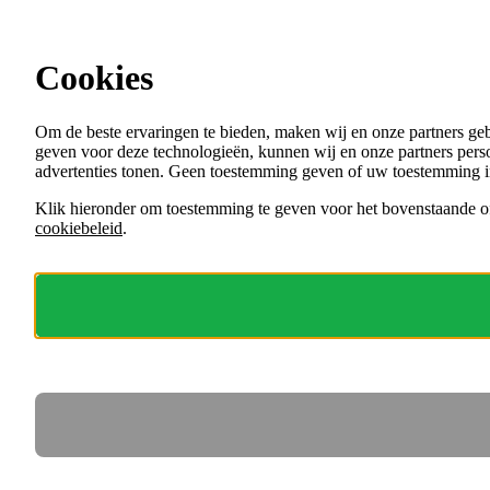
Ga direct naar de content
Maak kennis met de overheid
Cookies
Menu
Om de beste ervaringen te bieden, maken wij en onze partners ge
VACATURES
geven voor deze technologieën, kunnen wij en onze partners perso
ORGANISATIES
advertenties tonen. Geen toestemming geven of uw toestemming i
VOOR WERKGEVERS
Klik hieronder om toestemming te geven voor het bovenstaande of
cookiebeleid
.