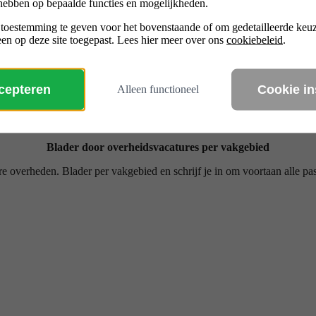
turesite
voor de 
hebben op bepaalde functies en mogelijkheden.
 toestemming te geven voor het bovenstaande of om gedetailleerde ke
en op deze site toegepast. Lees hier meer over ons
cookiebeleid
.
ccepteren
Cookie in
Alleen functioneel
Blader door overheidsvacatures per vakgebied
 overheden. Blader per vakgebied en schrijf je in om voortaan alle pa