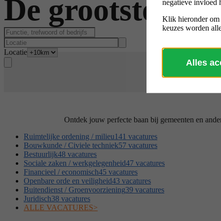
De
grootste vaca
negatieve invloed 
Klik hieronder om
keuzes worden alle
Locatie
Alles a
Ontdek jouw perfecte baan bij gemeenten en andere
Ruimtelijke ordening / milieu
141 vacatures
Bouwkunde / Civiele techniek
57 vacatures
Bestuurlijk
48 vacatures
Sociale zaken / werkgelegenheid
47 vacatures
Financieel / economisch
45 vacatures
Openbare orde en veiligheid
43 vacatures
Buitendienst / Groenvoorziening
39 vacatures
Juridisch
38 vacatures
ALLE VACATURES