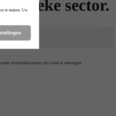
publieke sector.
uzes te maken. Uw
stellingen
ssende overheidsvacatures per e-mail te ontvangen.