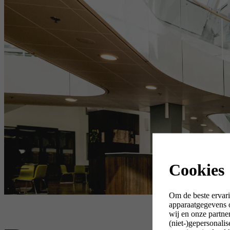
Cookies
Om de beste ervari
apparaatgegevens o
wij en onze partne
(niet-)gepersonali