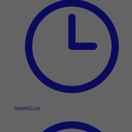
looptijd
32 uur