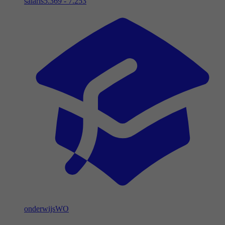
salaris
5.369 - 7.253
onderwijs
WO