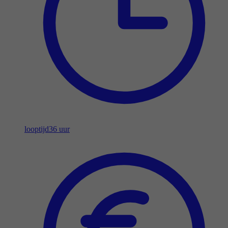
looptijd
36 uur