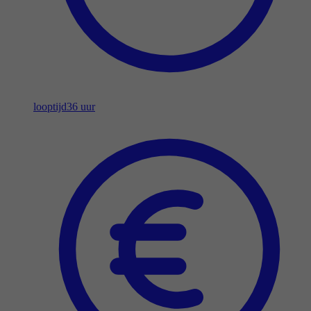
looptijd
36 uur