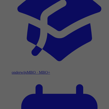
onderwijs
MBO
·
MBO+