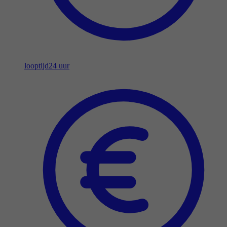
looptijd
24 uur