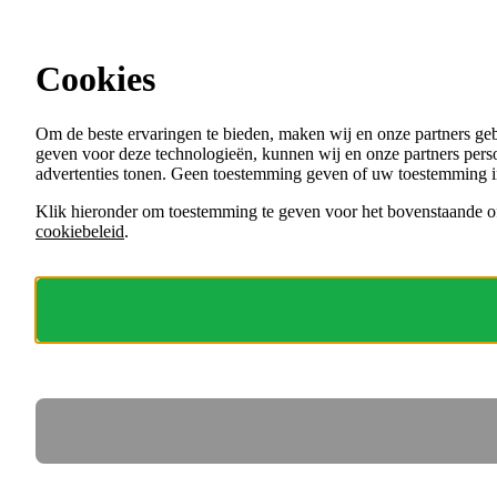
Ga direct naar de content
Vacatures in Overijssel
Cookies
Menu
Om de beste ervaringen te bieden, maken wij en onze partners ge
VACATURES
geven voor deze technologieën, kunnen wij en onze partners perso
ORGANISATIES
advertenties tonen. Geen toestemming geven of uw toestemming i
VOOR WERKGEVERS
Klik hieronder om toestemming te geven voor het bovenstaande of
cookiebeleid
.