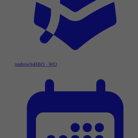
onderwijs
HBO
·
WO