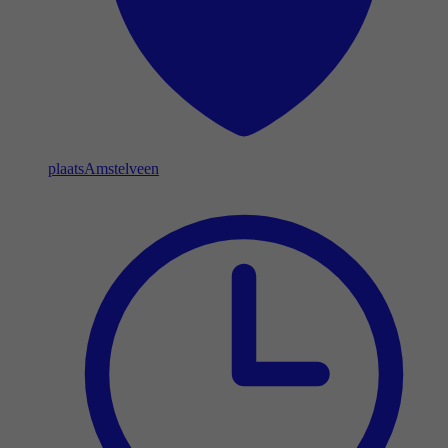
plaats
Amstelveen