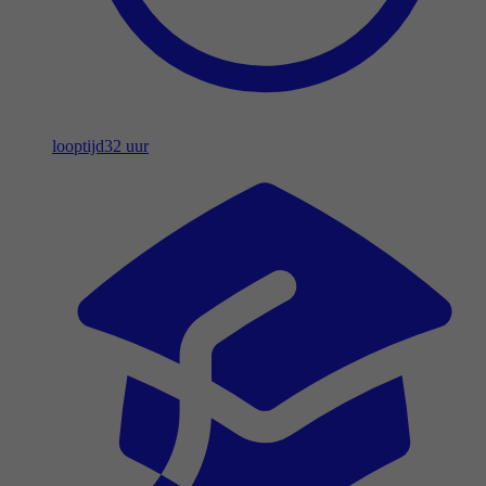
looptijd
32 uur