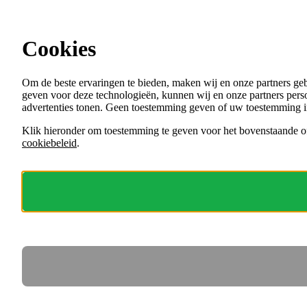
Ga direct naar de content
Vacatures in Noord-Holland
Cookies
Menu
Om de beste ervaringen te bieden, maken wij en onze partners ge
VACATURES
geven voor deze technologieën, kunnen wij en onze partners perso
ORGANISATIES
advertenties tonen. Geen toestemming geven of uw toestemming i
VOOR WERKGEVERS
Klik hieronder om toestemming te geven voor het bovenstaande of
cookiebeleid
.