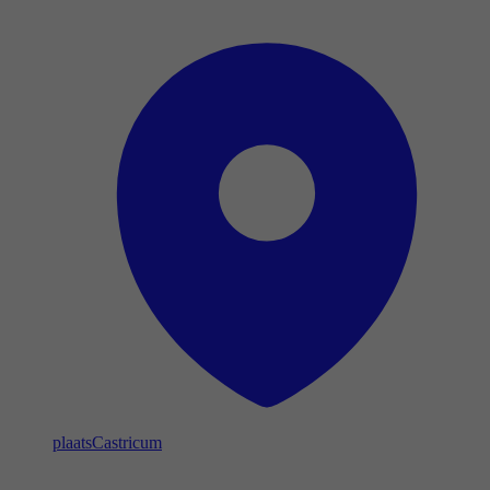
plaats
Castricum