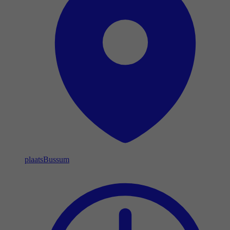
plaats
Bussum