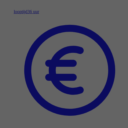
looptijd
36 uur