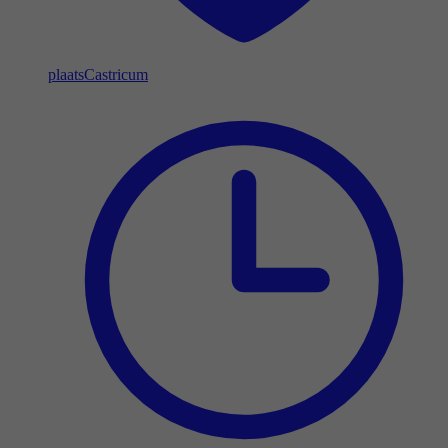
plaats
Castricum