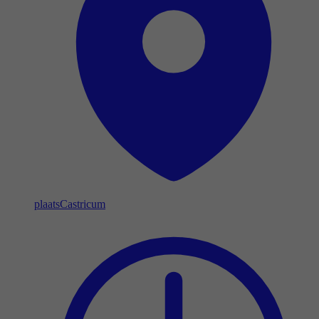
plaats
Castricum