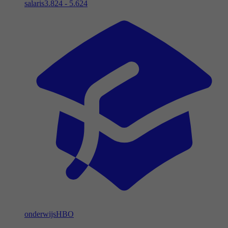
salaris
3.824 - 5.624
onderwijs
HBO