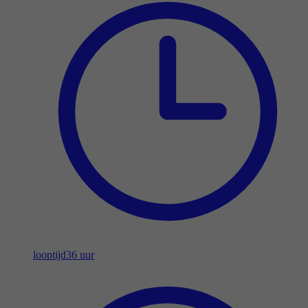
looptijd
36 uur