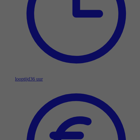
looptijd
36 uur