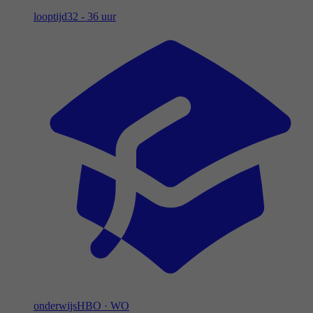
looptijd
32 - 36 uur
onderwijs
HBO
·
WO