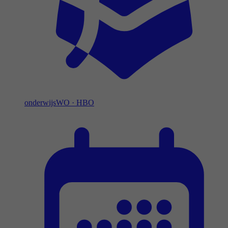
onderwijs
WO
·
HBO