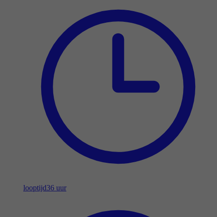
looptijd
36 uur