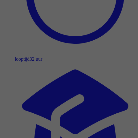
looptijd
32 uur