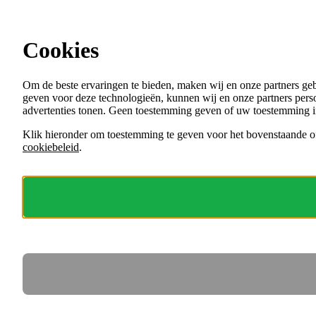
Ga direct naar de content
Vacatures in Gelderland
Cookies
Menu
Om de beste ervaringen te bieden, maken wij en onze partners ge
VACATURES
geven voor deze technologieën, kunnen wij en onze partners perso
ORGANISATIES
advertenties tonen. Geen toestemming geven of uw toestemming i
VOOR WERKGEVERS
Klik hieronder om toestemming te geven voor het bovenstaande of
cookiebeleid
.