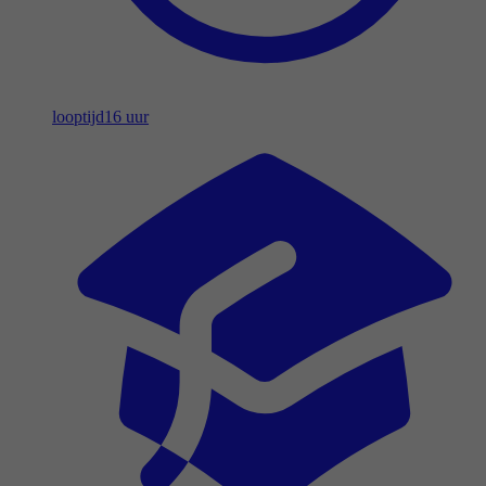
looptijd
16 uur