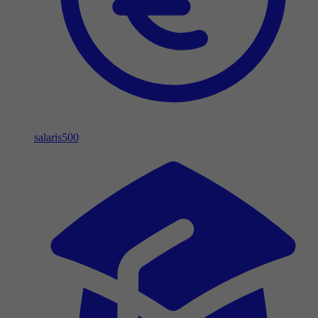
salaris
500