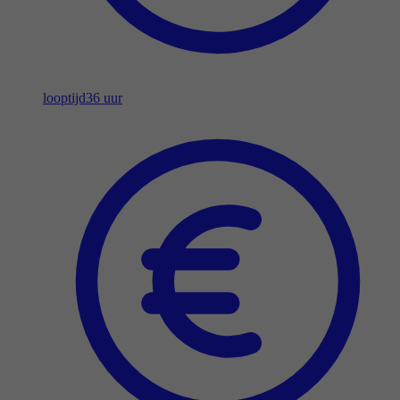
looptijd
36 uur