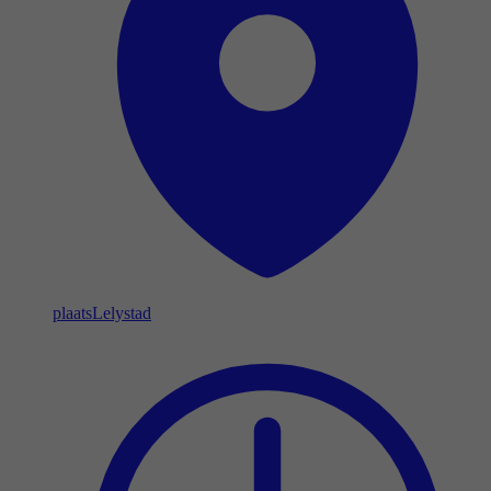
plaats
Lelystad