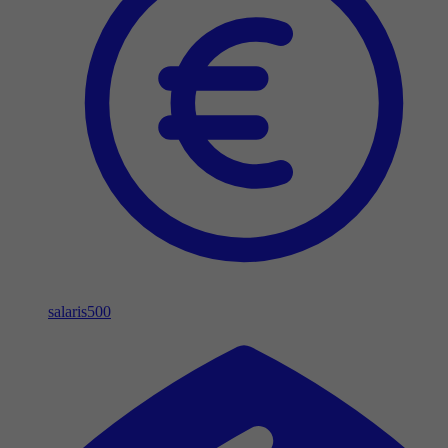
salaris
500