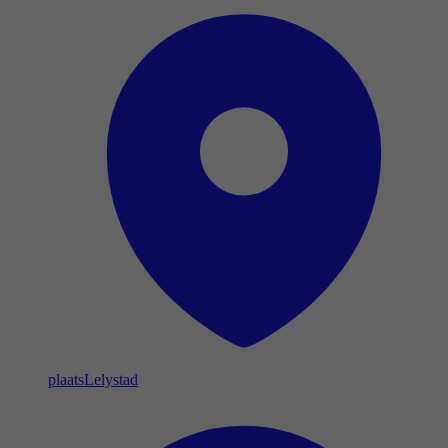
plaats
Lelystad