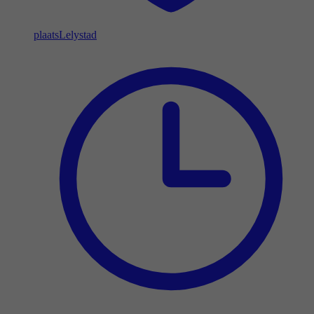
plaats
Lelystad