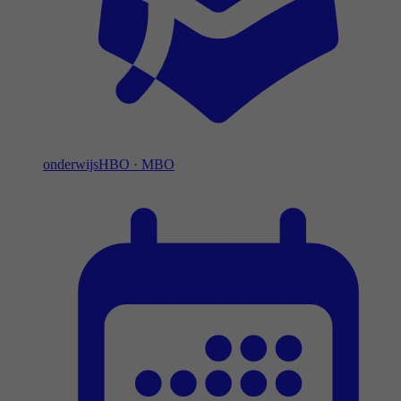
onderwijs
HBO
·
MBO