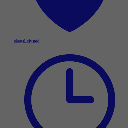
plaats
Lelystad