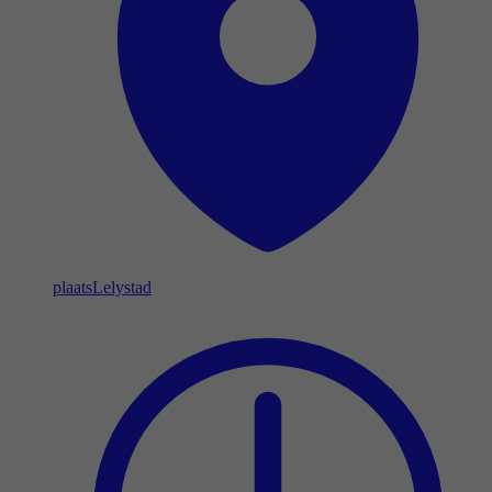
plaats
Lelystad