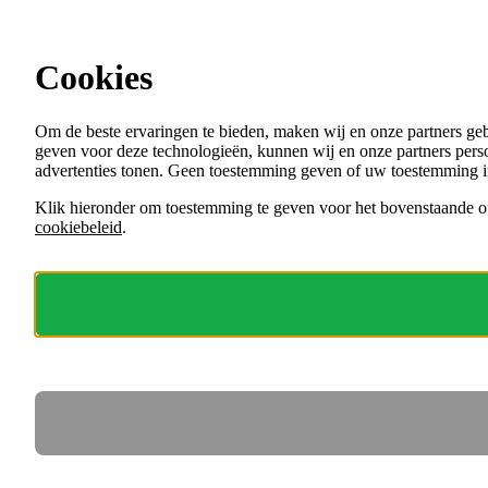
Ga direct naar de content
Vacatures in Flevoland
Cookies
Menu
Om de beste ervaringen te bieden, maken wij en onze partners ge
VACATURES
geven voor deze technologieën, kunnen wij en onze partners perso
ORGANISATIES
advertenties tonen. Geen toestemming geven of uw toestemming i
VOOR WERKGEVERS
Klik hieronder om toestemming te geven voor het bovenstaande of
cookiebeleid
.