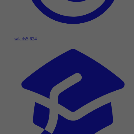
salaris
5.624