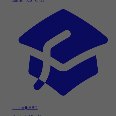
salaris
4.520 - 6.422
onderwijs
HBO