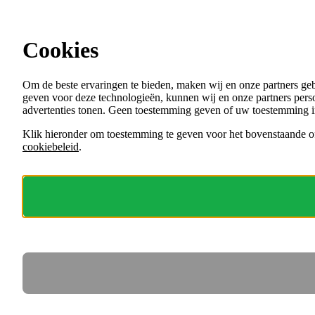
Ga direct naar de content
Vacatures in Utrecht
Cookies
Menu
Om de beste ervaringen te bieden, maken wij en onze partners ge
VACATURES
geven voor deze technologieën, kunnen wij en onze partners perso
ORGANISATIES
advertenties tonen. Geen toestemming geven of uw toestemming i
VOOR WERKGEVERS
Klik hieronder om toestemming te geven voor het bovenstaande of
cookiebeleid
.