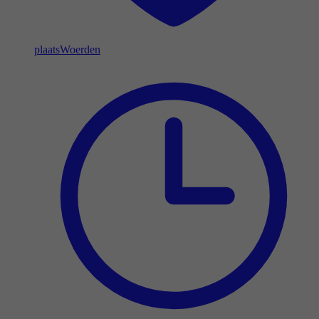
plaats
Woerden