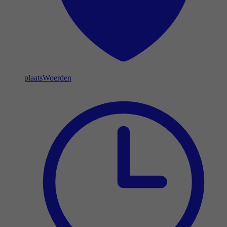
plaats
Woerden