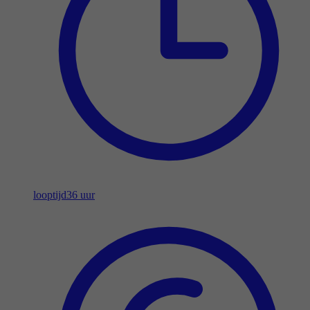
looptijd
36 uur