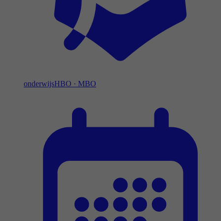
onderwijs
HBO
·
MBO