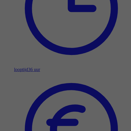
looptijd
36 uur