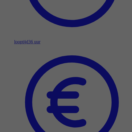
looptijd
36 uur