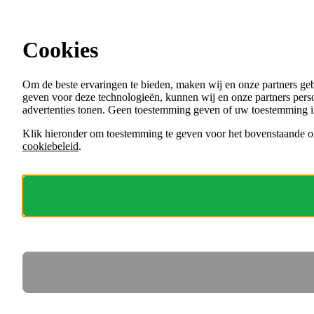
Ga direct naar de content
Welzijn vacatures
Cookies
Menu
Om de beste ervaringen te bieden, maken wij en onze partners ge
VACATURES
geven voor deze technologieën, kunnen wij en onze partners perso
ORGANISATIES
advertenties tonen. Geen toestemming geven of uw toestemming i
VOOR WERKGEVERS
Klik hieronder om toestemming te geven voor het bovenstaande of
cookiebeleid
.