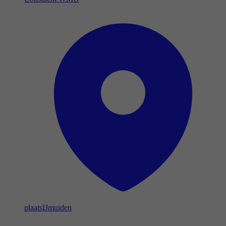
plaats
IJmuiden