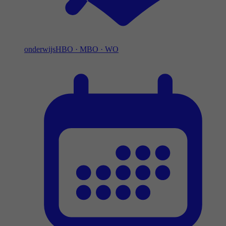
onderwijs
HBO
·
MBO
·
WO