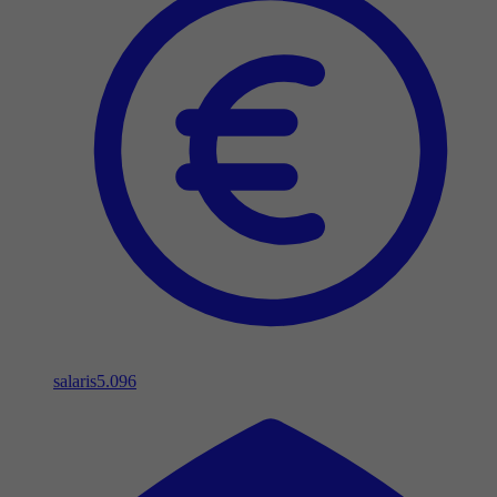
salaris
5.096