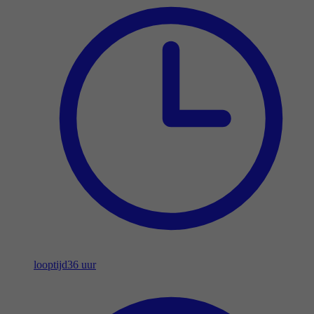
looptijd
36 uur