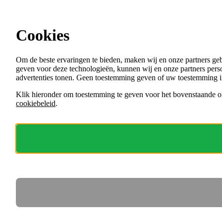
Ga direct naar de content
Cookies
Menu
Om de beste ervaringen te bieden, maken wij en onze partners ge
VACATURES
geven voor deze technologieën, kunnen wij en onze partners perso
ORGANISATIES
advertenties tonen. Geen toestemming geven of uw toestemming i
VOOR WERKGEVERS
Klik hieronder om toestemming te geven voor het bovenstaande of
cookiebeleid
.