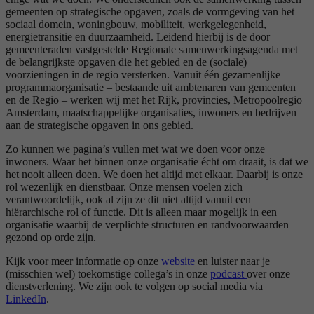
gemeenten op strategische opgaven, zoals de vormgeving van het
sociaal domein, woningbouw, mobiliteit, werkgelegenheid,
energietransitie en duurzaamheid. Leidend hierbij is de door
gemeenteraden vastgestelde Regionale samenwerkingsagenda met
de belangrijkste opgaven die het gebied en de (sociale)
voorzieningen in de regio versterken. Vanuit één gezamenlijke
programmaorganisatie – bestaande uit ambtenaren van gemeenten
en de Regio – werken wij met het Rijk, provincies, Metropoolregio
Amsterdam, maatschappelijke organisaties, inwoners en bedrijven
aan de strategische opgaven in ons gebied.
Zo kunnen we pagina’s vullen met wat we doen voor onze
inwoners. Waar het binnen onze organisatie écht om draait, is dat we
het nooit alleen doen. We doen het altijd met elkaar. Daarbij is onze
rol wezenlijk en dienstbaar. Onze mensen voelen zich
verantwoordelijk, ook al zijn ze dit niet altijd vanuit een
hiërarchische rol of functie. Dit is alleen maar mogelijk in een
organisatie waarbij de verplichte structuren en randvoorwaarden
gezond op orde zijn.
Kijk voor meer informatie op onze
website
en luister naar je
(misschien wel) toekomstige collega’s in onze
podcast
over onze
dienstverlening. We zijn ook te volgen op social media via
LinkedIn
.