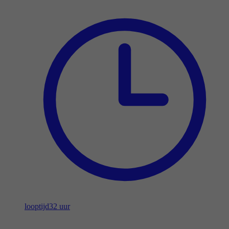
looptijd
32 uur