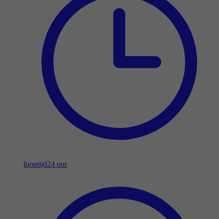
looptijd
24 uur