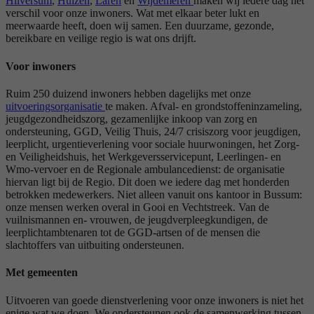
Hilversum
,
Huizen
,
Laren
en
Wijdemeren
maken wij iedere dag het
verschil voor onze inwoners. Wat met elkaar beter lukt en
meerwaarde heeft, doen wij samen. Een duurzame, gezonde,
bereikbare en veilige regio is wat ons drijft.
Voor inwoners
Ruim 250 duizend inwoners hebben dagelijks met onze
uitvoeringsorganisatie
te maken. Afval- en grondstoffeninzameling,
jeugdgezondheidszorg, gezamenlijke inkoop van zorg en
ondersteuning, GGD, Veilig Thuis, 24/7 crisiszorg voor jeugdigen,
leerplicht, urgentieverlening voor sociale huurwoningen, het Zorg-
en Veiligheidshuis, het Werkgeversservicepunt, Leerlingen- en
Wmo-vervoer en de Regionale ambulancedienst: de organisatie
hiervan ligt bij de Regio. Dit doen we iedere dag met honderden
betrokken medewerkers. Niet alleen vanuit ons kantoor in Bussum:
onze mensen werken overal in Gooi en Vechtstreek. Van de
vuilnismannen en- vrouwen, de jeugdverpleegkundigen, de
leerplichtambtenaren tot de GGD-artsen of de mensen die
slachtoffers van uitbuiting ondersteunen.
Met gemeenten
Uitvoeren van goede dienstverlening voor onze inwoners is niet het
enige wat we doen. We ondersteunen ook de samenwerking tussen