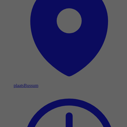
plaats
Bussum