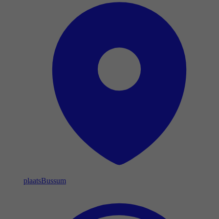
plaats
Bussum