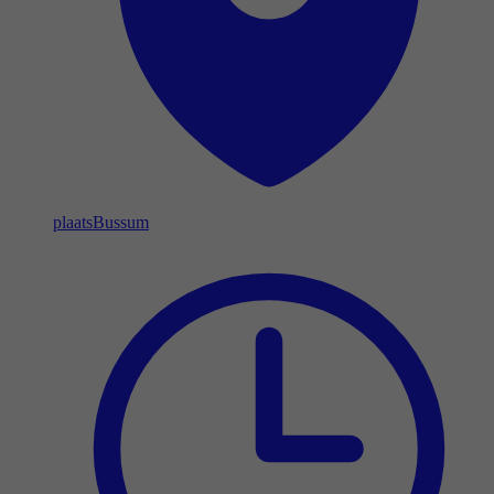
plaats
Bussum