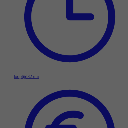
looptijd
32 uur