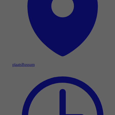
plaats
Bussum