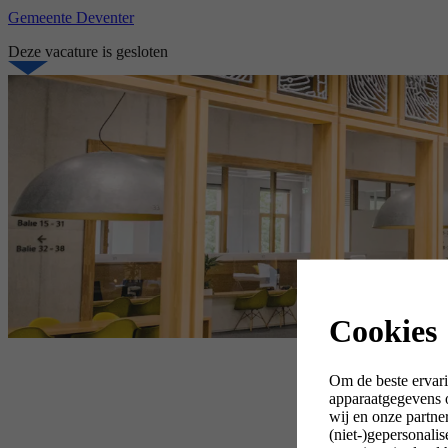
Gemeente Deventer
Deze vacature is gesloten
Cookies
Om de beste ervari
apparaatgegevens o
wij en onze partne
(niet-)gepersonali