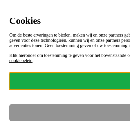
Ga direct naar de content
Cookies
Menu
Om de beste ervaringen te bieden, maken wij en onze partners ge
VACATURES
geven voor deze technologieën, kunnen wij en onze partners perso
ORGANISATIES
advertenties tonen. Geen toestemming geven of uw toestemming i
VOOR WERKGEVERS
Klik hieronder om toestemming te geven voor het bovenstaande of
cookiebeleid
.