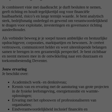
Je combineert visie met daadkracht: je durft besluiten te nemen,
geeft richting en houdt tegelijkertijd oog voor financiële
haalbaarheid, risico’s en lange termijn waarde. Je bent analytisch
sterk, bedrijfsmatig onderlegd en gewend om verantwoordelijkheid
te dragen voor exploitatie, investeringen en governance richting
aandeelhouder.
Als verbinder beweeg je je soepel tussen ambtelijke en bestuurlijke
opdrachtgever, corporaties, marktpartijen en bewoners. Je creëert
vertrouwen, communiceert helder en weet uiteenlopende belangen
samen te brengen in een gezamenlijk perspectief. Je bent zichtbaar
en neemt mensen mee in de ontwikkeling naar een duurzaam en
toekomstbestendig Deventer.
Jouw ervaring
Je beschikt over:
Academisch werk‑ en denkniveau;
Kennis van en ervaring met de aansturing van grote projecten
in de fysieke leefomgeving, energietransitie en warmte-
oplossingen;
Ervaring met het opbouwen of professionaliseren van
organisaties;
Eindverantwoordelijkheid inclusief financiën en