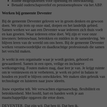
Ruime mogelijkheden voor opleiding en ontwikkeling;
Betaald ouderschapsverlof en pensioenopbouw via het ABP.
Werken bij gemeente Deventer
Bij de gemeente Deventer geloven we in groots denken en gewoon
doen. We zijn trots op onze stad, dorpen en het landelijk gebied.
Samen werken we aan een Deventer waar iedereen zich thuis voelt
en kan groeien. Waar iedereen ertoe doet. Wij zijn er voor onze
inwoners: betrouwbaar, betrokken en midden in de samenleving. We
blijven leren van de wereld om ons heen. Bij de gemeente Deventer
werken verantwoordelijke en daadkrachtige professionals die samen
het verschil maken.
Je werkt in een organisatie waar je wordt gezien, gehoord en
gewaardeerd. Samen in een open, veilige en inclusieve
werkomgeving. Fouten maken mag, daar leer je van. Je krijgt ruimte
om te vernieuwen en te verbeteren, je werk en privé in balans te
houden en jezelf te blijven ontwikkelen. We maken slim gebruik van
technologie en luisteren naar jouw ideeën.
Jouw expertise telt. We verwachten eigenaarschap, flexibiliteit en
betrokkenheid. Met hoofd, hart en handen werk je aan
maatschappelijke opgaven die ertoe doen.
DEVENTER. Dat zijn wij. Dat ben jij. Dat ben ik.