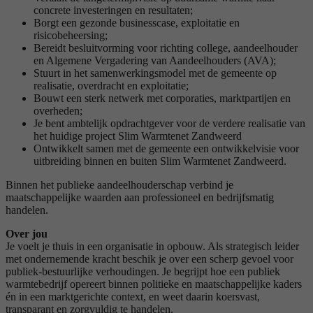
concrete investeringen en resultaten;
Borgt een gezonde businesscase, exploitatie en
risicobeheersing;
Bereidt besluitvorming voor richting college, aandeelhouder
en Algemene Vergadering van Aandeelhouders (AVA);
Stuurt in het samenwerkingsmodel met de gemeente op
realisatie, overdracht en exploitatie;
Bouwt een sterk netwerk met corporaties, marktpartijen en
overheden;
Je bent ambtelijk opdrachtgever voor de verdere realisatie van
het huidige project Slim Warmtenet Zandweerd
Ontwikkelt samen met de gemeente een ontwikkelvisie voor
uitbreiding binnen en buiten Slim Warmtenet Zandweerd.
Binnen het publieke aandeelhouderschap verbind je
maatschappelijke waarden aan professioneel en bedrijfsmatig
handelen.
Over jou
Je voelt je thuis in een organisatie in opbouw. Als strategisch leider
met ondernemende kracht beschik je over een scherp gevoel voor
publiek‑bestuurlijke verhoudingen. Je begrijpt hoe een publiek
warmtebedrijf opereert binnen politieke en maatschappelijke kaders
én in een marktgerichte context, en weet daarin koersvast,
transparant en zorgvuldig te handelen.