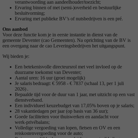
verantwoording aan aandeelhouder/toezicht;
Ervaring binnen of met (semi-)overheid en bestuurlijke
besluitvorming;
Ervaring met publieke BV’s of nutsbedrijven is een pré.
Ons aanbod
Voor deze functie kom je in eerste instantie in dienst van de
gemeente Deventer (cao Gemeenten). Na oprichting van de BV is
een overgang naar de cao Leveringsbedrijven het uitgangspunt.
Wij bieden je:
Een betekenisvolle directeursrol met veel invloed op de
duurzame toekomst van Deventer;
Aantal uren: 16 uur (groei mogelijk)
Je salaris bedraagt: € 5958 - € 7837 (schaal 13, per 1 juli
2026) .
Bepaalde tijd voor de duur van 1 jaar, met uitzicht op een vast
dienstverband.
Een individueel keuzebudget van 17,05% boven op je salaris;
28 vakantiedagen per jaar (op basis van 36 uur);
Goede faciliteiten voor thuiswerken en aandacht voor
werk‑privébalans;
Volledige vergoeding van lopen, fietsen en OV en een
reiskostenvergoeding voor de auto;