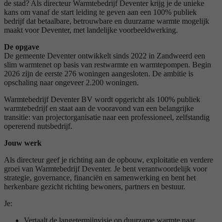
de stad? Als directeur Warmtebedrijf Deventer krijg je de unieke
kans om vanaf de start leiding te geven aan een 100% publiek
bedrijf dat betaalbare, betrouwbare en duurzame warmte mogelijk
maakt voor Deventer, met landelijke voorbeeldwerking.
De opgave
De gemeente Deventer ontwikkelt sinds 2022 in Zandweerd een
slim warmtenet op basis van restwarmte en warmtepompen. Begin
2026 zijn de eerste 276 woningen aangesloten. De ambitie is
opschaling naar ongeveer 2.200 woningen.
Warmtebedrijf Deventer BV wordt opgericht als 100% publiek
warmtebedrijf en staat aan de vooravond van een belangrijke
transitie: van projectorganisatie naar een professioneel, zelfstandig
opererend nutsbedrijf.
Jouw werk
Als directeur geef je richting aan de opbouw, exploitatie en verdere
groei van Warmtebedrijf Deventer. Je bent verantwoordelijk voor
strategie, governance, financiën en samenwerking en bent het
herkenbare gezicht richting bewoners, partners en bestuur.
Je:
Vertaalt de langetermijnvisie op duurzame warmte naar