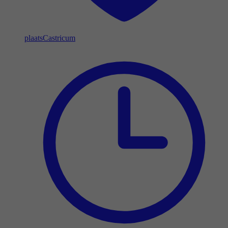
plaats
Castricum