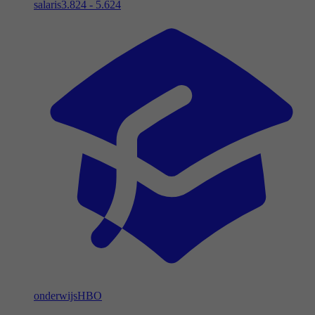
salaris
3.824 - 5.624
onderwijs
HBO