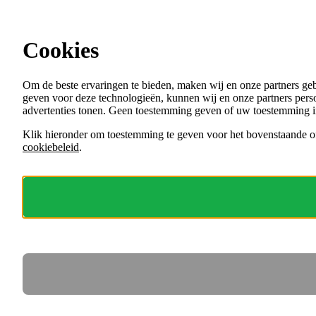
Ga direct naar de content
Vacatures in Noord-Holland
Cookies
Menu
Om de beste ervaringen te bieden, maken wij en onze partners ge
VACATURES
geven voor deze technologieën, kunnen wij en onze partners perso
ORGANISATIES
advertenties tonen. Geen toestemming geven of uw toestemming i
VOOR WERKGEVERS
Klik hieronder om toestemming te geven voor het bovenstaande of
cookiebeleid
.