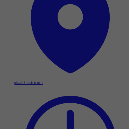
plaats
Castricum