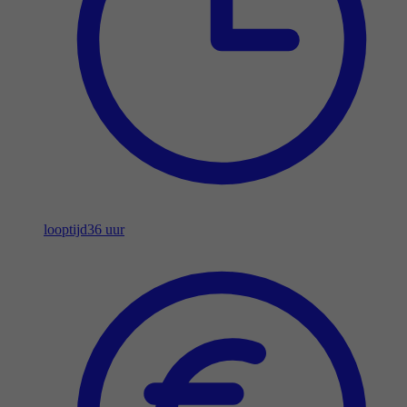
looptijd
36 uur