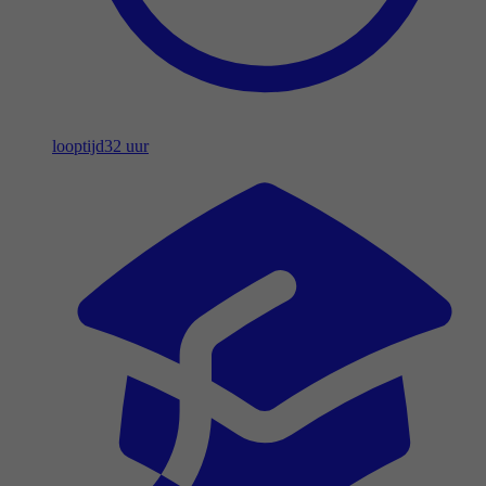
looptijd
32 uur