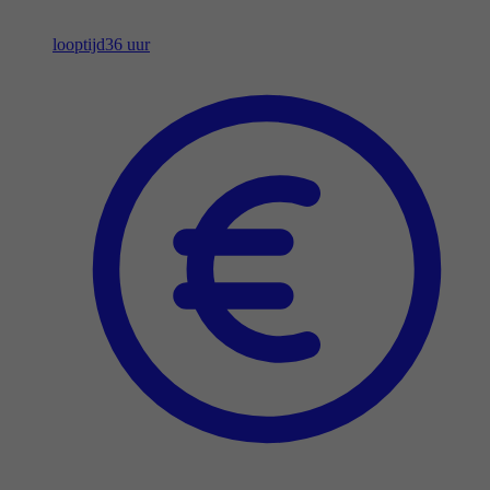
looptijd
36 uur