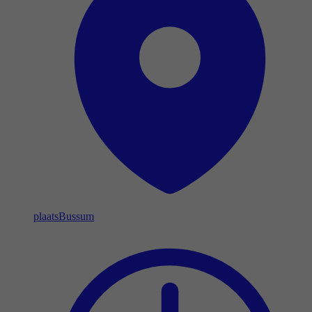
plaats
Bussum