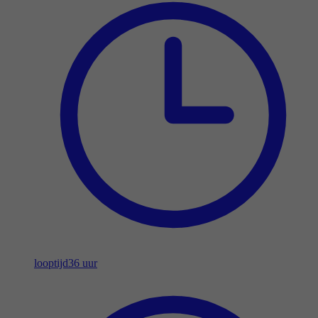
looptijd
36 uur