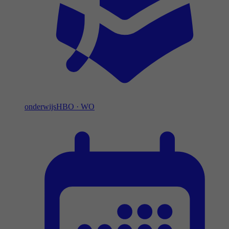
onderwijs
HBO
·
WO