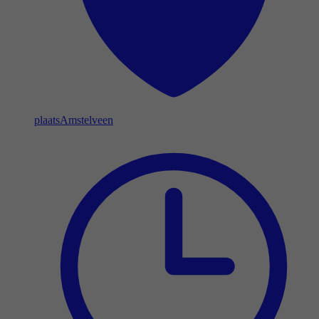
plaats
Amstelveen