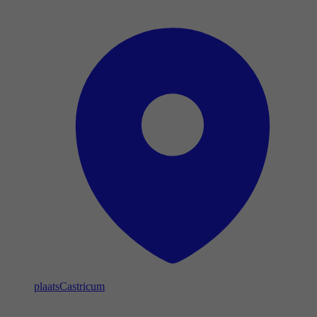
plaats
Castricum