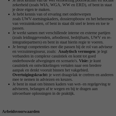
Je hebt kennis van de Wet verbetering poortwachter en sociale
zekerheid (zoals WIA, WGA, WW en ERD), of bent in staat
je deze eigen te maken.
Je hebt kennis van of ervaring met onderwerpen
zoals UWV‑toetsingskaders, dossieropbouw en het beheersen
van verzuimkosten, of bent in staat dit snel te leren en toe te
passen.
Je werkt samen met verschillende interne en externe partijen
(zoals leidinggevenden, arbodienst, bedrijfsarts, UWV en re-
integratiepartners) en bent in staat hierin regie te voeren.
Je brengt competenties mee die passen bij de rol van adviseur
en verzuimregisseur, zoals:
Analytisch vermogen
: je legt
verbanden in complexe casuïstiek en komt tot goed
onderbouwde afwegingen en scenario's.
Visie:
je kunt
casuïstiek en ontwikkelingen vertalen naar een bredere
aanpak en denkt vooruit binnen het vakgebied.
Overtuigingskracht:
je weet draagvlak te creëren en anderen
mee te nemen in adviezen en keuzes.
Je bent in staat om binnen kaders van wet- en regelgeving te
adviseren, belangen af te wegen en bij te dragen aan
uitvoerbare oplossingen in de praktijk.
Arbeidsvoorwaarden