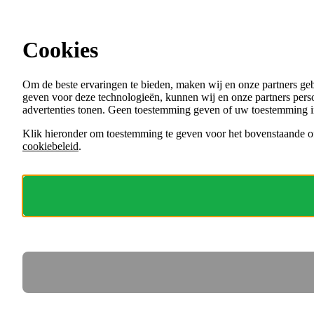
Ga direct naar de content
Cookies
Menu
Om de beste ervaringen te bieden, maken wij en onze partners ge
VACATURES
geven voor deze technologieën, kunnen wij en onze partners perso
ORGANISATIES
advertenties tonen. Geen toestemming geven of uw toestemming i
VOOR WERKGEVERS
Klik hieronder om toestemming te geven voor het bovenstaande of
cookiebeleid
.