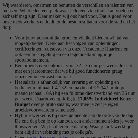
Wij waarderen, omarmen en benutten de verschillen en talenten van
mensen. Wij bieden een plek waar iedereen zich thuis kan voelen en
zichzelf mag zijn. Daar maken wij ons hard voor. Dat is goed voor
onze medewerkers én leidt tot de beste resultaten voor de stad en het
dorp.
Voor jouw persoonlijke groei en vitaliteit bieden wij tal van
mogelijkheden. Denk aan het volgen van opleidingen,
certificeringen, cursussen via onze ‘Academie Haarlem' en
ook een fietsregeling en een tegemoetkoming in je
sportabonnement.
Een arbeidsovereenkomst voor 32 - 36 uur per week. Je start
met een jaarcontract dat we bij goed functioneren graag
omzetten in een vast contract.
Het salaris is afhankelijk van ervaring en opleiding en
bedraagt minimaal € 4.132 en maximaal € 5.947 bruto per
maand (schaal 10A) bij een fulltime dienstverband van 36 uur
per week. Daarbovenop krijg je
17,05% Individueel Keuze
Budget
over je bruto salaris, waarmee je zelf je eigen
arbeidsvoorwaarden samenstelt.
Hybride werken is bij onze gemeente aan de orde van de dag.
De ene dag ben je op kantoor, een ander moment kies je voor
thuiswerken. Wij faciliteren je daarbij. Waar je ook werkt, je
bent altijd in verbinding met je collega's.
Goede
arbeidsvoorwaarden
zoals vergoeding OV-reiskosten,