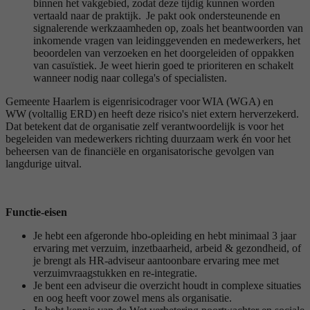
binnen het vakgebied, zodat deze tijdig kunnen worden
vertaald naar de praktijk. Je pakt ook ondersteunende en
signalerende werkzaamheden op, zoals het beantwoorden van
inkomende vragen van leidinggevenden en medewerkers, het
beoordelen van verzoeken en het doorgeleiden of oppakken
van casuïstiek. Je weet hierin goed te prioriteren en schakelt
wanneer nodig naar collega's of specialisten.
Gemeente Haarlem is eigenrisicodrager voor WIA (WGA) en
WW (voltallig ERD) en heeft deze risico's niet extern herverzekerd.
Dat betekent dat de organisatie zelf verantwoordelijk is voor het
begeleiden van medewerkers richting duurzaam werk én voor het
beheersen van de financiële en organisatorische gevolgen van
langdurige uitval.
Functie-eisen
Je hebt een afgeronde hbo-opleiding en hebt minimaal 3 jaar
ervaring met verzuim, inzetbaarheid, arbeid & gezondheid, of
je brengt als HR‑adviseur aantoonbare ervaring mee met
verzuimvraagstukken en re-integratie.
Je bent een adviseur die overzicht houdt in complexe situaties
en oog heeft voor zowel mens als organisatie.