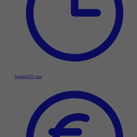
looptijd
32 uur