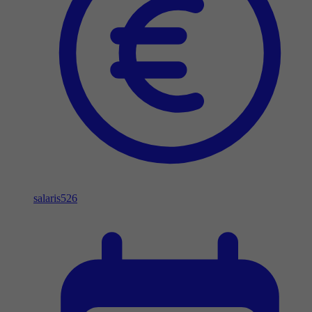
salaris
526