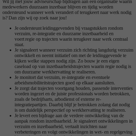
Wil jij met jouw adviseurschap bijdragen aan een organisatie waarin
medewerkers duurzaam inzetbaar blijven en tijdig worden
ondersteund wanneer werk verandert of terugkeert naar werk nodig
is? Dan zijn wij op zoek naar jou!
Je ondersteunt leidinggevenden bij vraagstukken rondom
verzuim, re-integratie en duurzame inzetbaarheid en
voert regie op trajecten waarin terugkeer naar werk centraal
staat.
Je signaleert wanneer verzuim zich richting langdurig verzuim
ontwikkelt en neemt initiatief om met de leidinggevende te
kijken welke stappen nodig zijn. Zo bouw je een eigen
caseload op van inzetbaarheidstrajecten waarin regie nodig is
om duurzame werkhervatting te realiseren.
Je monitort dat verzuim, re-integratie en eventuele
arbeidsmobiliteitstrajecten goed op elkaar aansluiten.
Je zorgt dat trajecten voortgang houden, passende interventies
worden ingezet en de juiste professionals worden betrokken,
zoals de bedrijfsarts, arbodienst of externe re-
integratiepartijen. Daarbij blijf je betrokken zolang dat nodig
is om duidelijk perspectief op werkhervatting te realiseren.
Je levert een bijdrage aan de verdere ontwikkeling van de
aanpak rondom inzetbaarheid. Je signaleert ontwikkelingen in
verzuim en inzetbaarheid, vertaalt inzichten naar
verbeteringen en volgt ontwikkelingen in wet- en regelgeving