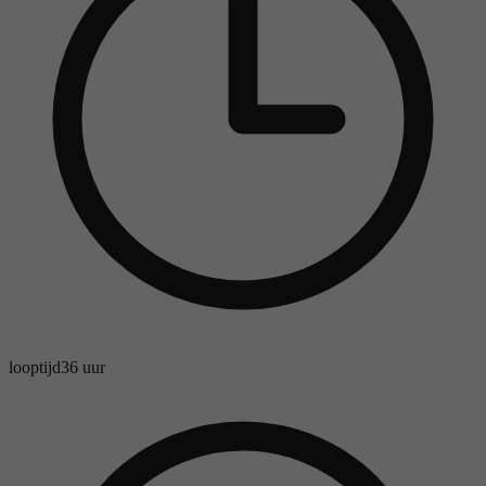
looptijd
36 uur