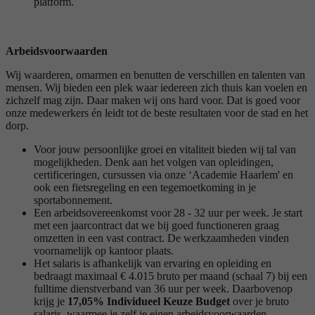
platform.
Arbeidsvoorwaarden
Wij waarderen, omarmen en benutten de verschillen en talenten van
mensen. Wij bieden een plek waar iedereen zich thuis kan voelen en
zichzelf mag zijn. Daar maken wij ons hard voor. Dat is goed voor
onze medewerkers én leidt tot de beste resultaten voor de stad en het
dorp.
Voor jouw persoonlijke groei en vitaliteit bieden wij tal van
mogelijkheden. Denk aan het volgen van opleidingen,
certificeringen, cursussen via onze ‘Academie Haarlem' en
ook een fietsregeling en een tegemoetkoming in je
sportabonnement.
Een arbeidsovereenkomst voor 28 - 32 uur per week. Je start
met een jaarcontract dat we bij goed functioneren graag
omzetten in een vast contract. De werkzaamheden vinden
voornamelijk op kantoor plaats.
Het salaris is afhankelijk van ervaring en opleiding en
bedraagt maximaal € 4.015 bruto per maand (schaal 7) bij een
fulltime dienstverband van 36 uur per week. Daarbovenop
krijg je
17,05% Individueel Keuze Budget
over je bruto
salaris, waarmee je zelf je eigen arbeidsvoorwaarden