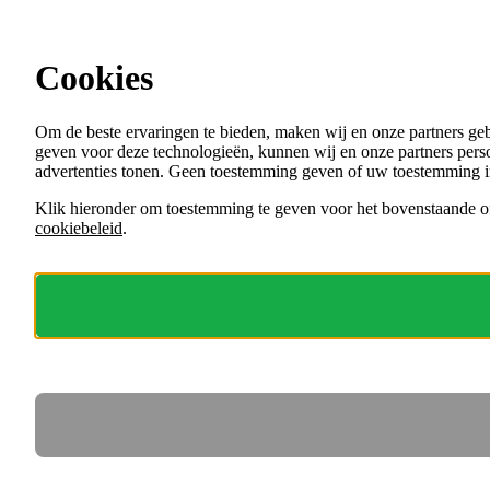
Ga direct naar de content
Cookies
Menu
Om de beste ervaringen te bieden, maken wij en onze partners ge
VACATURES
geven voor deze technologieën, kunnen wij en onze partners perso
ORGANISATIES
advertenties tonen. Geen toestemming geven of uw toestemming i
VOOR WERKGEVERS
Klik hieronder om toestemming te geven voor het bovenstaande of
cookiebeleid
.