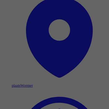
plaats
Wormer