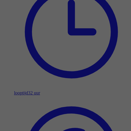
looptijd
32 uur