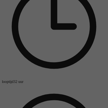
looptijd
32 uur