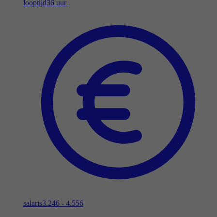
looptijd
36 uur
salaris
3.246 - 4.556