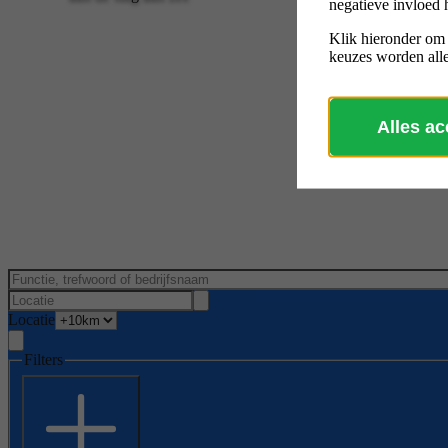
negatieve invloed 
Klik hieronder om
keuzes worden alle
Alles a
Locatie
Filters