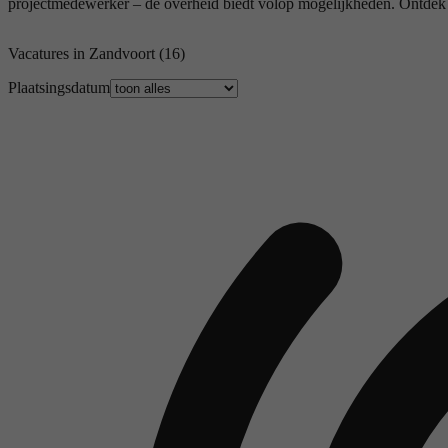
projectmedewerker – de overheid biedt volop mogelijkheden. Ontdek wat 
Vacatures in Zandvoort
(16)
Plaatsingsdatum