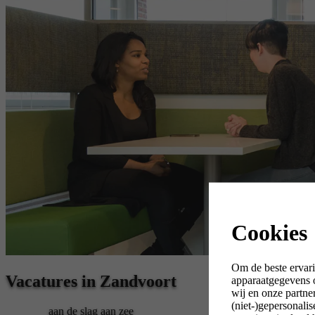
Cookies
Om de beste ervari
Vacatures in Zandvoort
apparaatgegevens o
wij en onze partne
(niet-)gepersonali
aan de slag aan zee