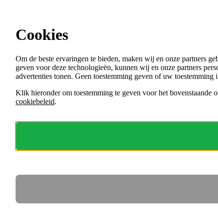
Ga direct naar de content
Vacatures in Zuid-Holland
Cookies
Menu
Om de beste ervaringen te bieden, maken wij en onze partners ge
VACATURES
geven voor deze technologieën, kunnen wij en onze partners perso
ORGANISATIES
advertenties tonen. Geen toestemming geven of uw toestemming i
VOOR WERKGEVERS
Klik hieronder om toestemming te geven voor het bovenstaande of
cookiebeleid
.