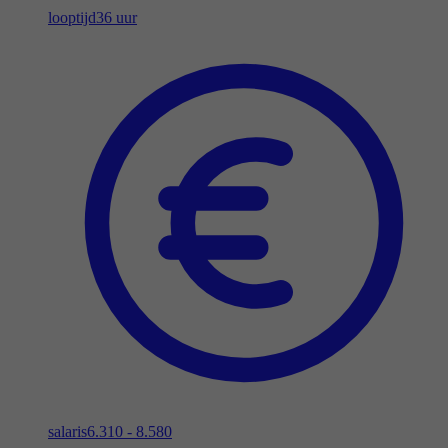
looptijd
36 uur
salaris
6.310 - 8.580