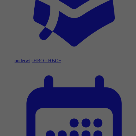
onderwijs
HBO
·
HBO+