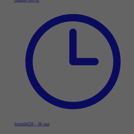
plaats
Utrecht
looptijd
28 - 36 uur