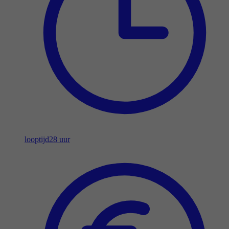
looptijd
28 uur