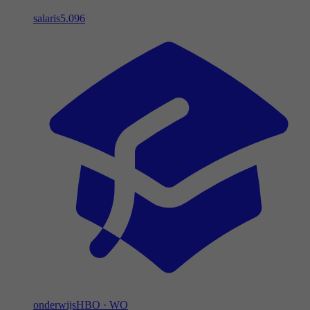
salaris
5.096
onderwijs
HBO
·
WO