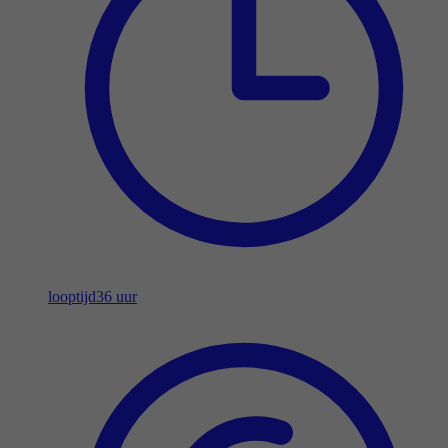
looptijd
36 uur