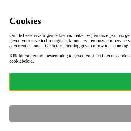
Ga direct naar de content
Vacatures in Utrecht (Stad)
Cookies
Menu
Om de beste ervaringen te bieden, maken wij en onze partners ge
VACATURES
geven voor deze technologieën, kunnen wij en onze partners perso
ORGANISATIES
advertenties tonen. Geen toestemming geven of uw toestemming i
VOOR WERKGEVERS
Klik hieronder om toestemming te geven voor het bovenstaande of
cookiebeleid
.