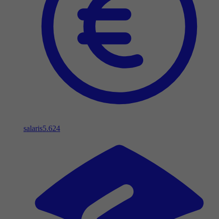
salaris
5.624