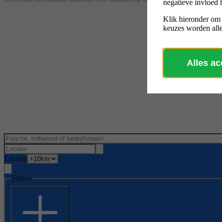
negatieve invloed 
Klik hieronder om
keuzes worden alle
Alles a
Locatie
Filters