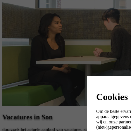
Cookies
Om de beste ervari
Vacatures in Son
apparaatgegevens o
wij en onze partne
(niet-)gepersonali
doorzoek het actuele aanbod van vacatures, stages en tijdelijk werk