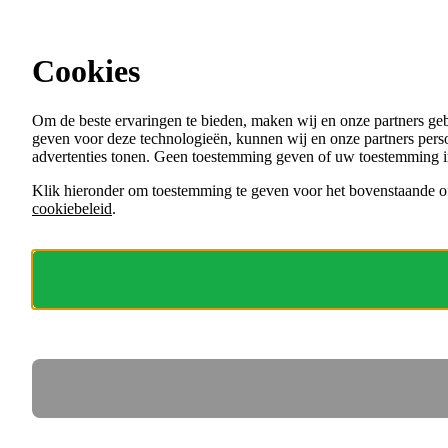
Ga direct naar de content
Vacatures in Veghel
Cookies
Menu
Om de beste ervaringen te bieden, maken wij en onze partners ge
VACATURES
geven voor deze technologieën, kunnen wij en onze partners perso
ORGANISATIES
advertenties tonen. Geen toestemming geven of uw toestemming i
VOOR WERKGEVERS
Klik hieronder om toestemming te geven voor het bovenstaande of
cookiebeleid
.