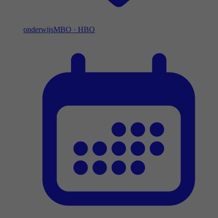
onderwijs
MBO
·
HBO