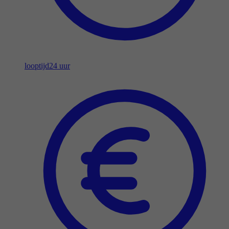
looptijd
24 uur