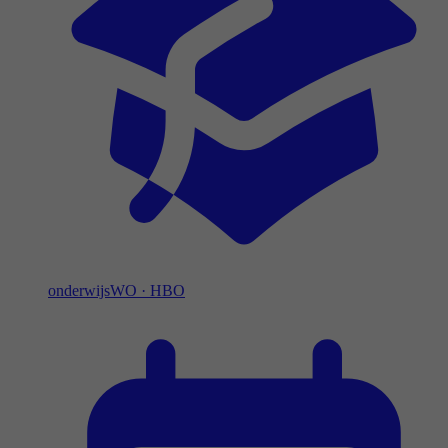
onderwijs
WO
·
HBO