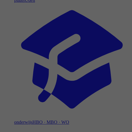
plaats
Uden
onderwijs
HBO
·
MBO
·
WO