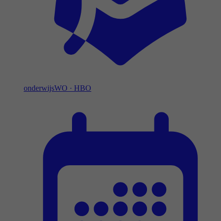
onderwijs
WO
·
HBO