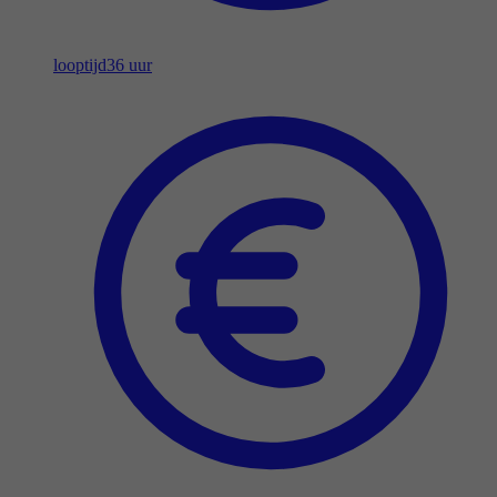
looptijd
36 uur