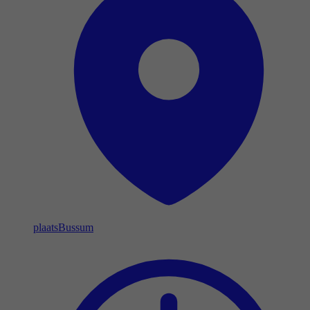
plaats
Bussum