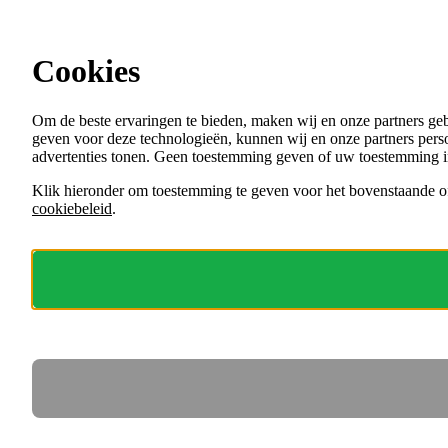
Ga direct naar de content
Vacatures in Noord-Holland
Cookies
Menu
Om de beste ervaringen te bieden, maken wij en onze partners ge
VACATURES
geven voor deze technologieën, kunnen wij en onze partners perso
ORGANISATIES
advertenties tonen. Geen toestemming geven of uw toestemming i
VOOR WERKGEVERS
Klik hieronder om toestemming te geven voor het bovenstaande of
cookiebeleid
.