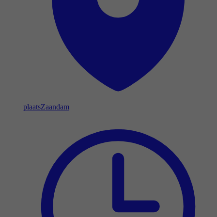
plaats
Zaandam