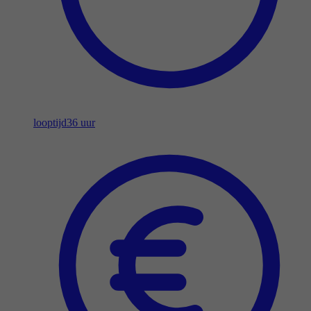
looptijd
36 uur