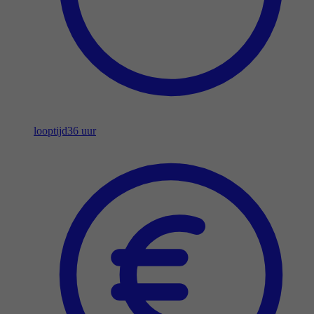
looptijd
36 uur