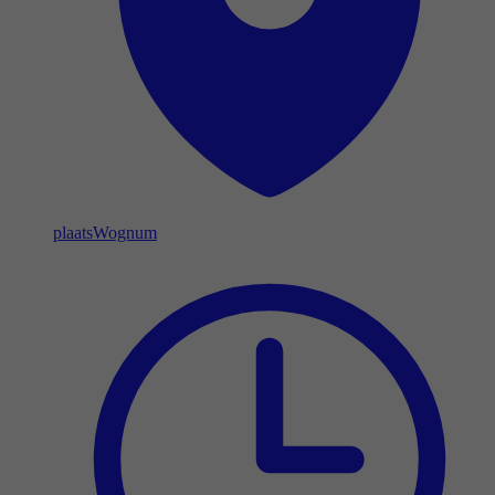
plaats
Wognum