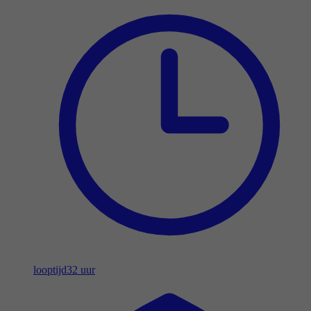
looptijd
32 uur