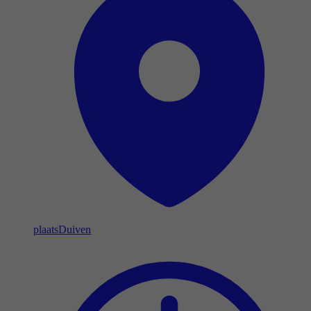
plaats
Duiven