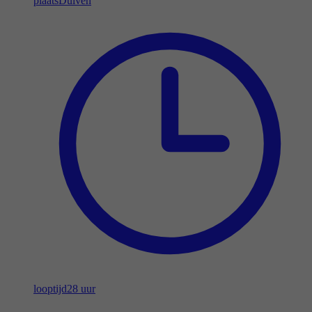
plaats
Duiven
looptijd
28 uur