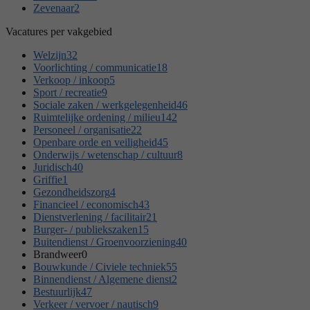
Zevenaar
2
Vacatures per vakgebied
Welzijn
32
Voorlichting / communicatie
18
Verkoop / inkoop
5
Sport / recreatie
9
Sociale zaken / werkgelegenheid
46
Ruimtelijke ordening / milieu
142
Personeel / organisatie
22
Openbare orde en veiligheid
45
Onderwijs / wetenschap / cultuur
8
Juridisch
40
Griffie
1
Gezondheidszorg
4
Financieel / economisch
43
Dienstverlening / facilitair
21
Burger- / publiekszaken
15
Buitendienst / Groenvoorziening
40
Brandweer
0
Bouwkunde / Civiele techniek
55
Binnendienst / Algemene dienst
2
Bestuurlijk
47
Verkeer / vervoer / nautisch
9