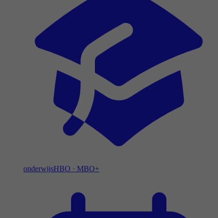
onderwijs
HBO
·
MBO+