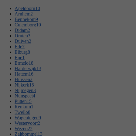
Apeldoorn
10
Arnhem
2
Bennekom
9
Culemborg
10
Didam
2
Druten
3
Duiven
2
Ede
7
Elburg
8
Epe
1
Ermelo
18
Harderwijk
13
Hattem
16
Huissen
2
Nijkerk
15
Nijmegen
3
Nunspeet
4
Putten
15
Renkum
1
Twello
8
Wageningen
9
Westervoort
2
Wezep
22
Zaltbommel
13