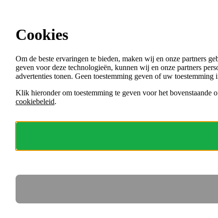
Ga direct naar de content
Vacatures in Nijmegen
Cookies
Menu
Om de beste ervaringen te bieden, maken wij en onze partners ge
VACATURES
geven voor deze technologieën, kunnen wij en onze partners perso
ORGANISATIES
advertenties tonen. Geen toestemming geven of uw toestemming i
VOOR WERKGEVERS
Klik hieronder om toestemming te geven voor het bovenstaande of
cookiebeleid
.