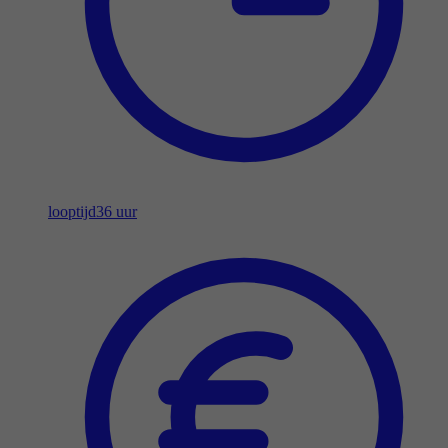
looptijd
36 uur