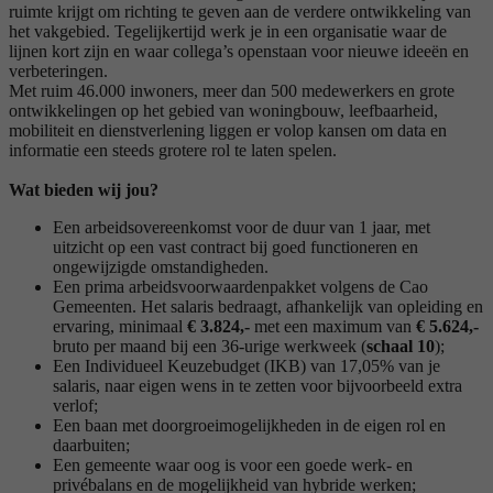
ruimte krijgt om richting te geven aan de verdere ontwikkeling van
het vakgebied. Tegelijkertijd werk je in een organisatie waar de
lijnen kort zijn en waar collega’s openstaan voor nieuwe ideeën en
verbeteringen.
Met ruim 46.000 inwoners, meer dan 500 medewerkers en grote
ontwikkelingen op het gebied van woningbouw, leefbaarheid,
mobiliteit en dienstverlening liggen er volop kansen om data en
informatie een steeds grotere rol te laten spelen.
Wat bieden wij jou?
Een arbeidsovereenkomst voor de duur van 1 jaar, met
uitzicht op een vast contract bij goed functioneren en
ongewijzigde omstandigheden.
Een prima arbeidsvoorwaardenpakket volgens de Cao
Gemeenten. Het salaris bedraagt, afhankelijk van opleiding en
ervaring, minimaal
€
3
.
824
,-
met een maximum van
€
5.624
,-
bruto per maand bij een 36-urige werkweek (
schaal
10
);
Een Individueel Keuzebudget (IKB) van 17,05% van je
salaris, naar eigen wens in te zetten voor bijvoorbeeld extra
verlof;
Een baan met doorgroeimogelijkheden in de eigen rol en
daarbuiten;
Een gemeente waar oog is voor een goede werk- en
privébalans en de mogelijkheid van hybride werken;