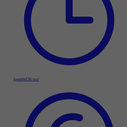
looptijd
36 uur