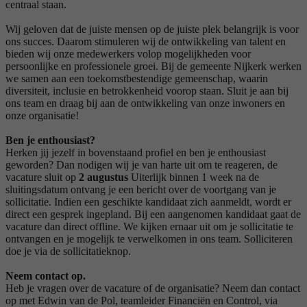
centraal staan.
Wij geloven dat de juiste mensen op de juiste plek belangrijk is voor
ons succes. Daarom stimuleren wij de ontwikkeling van talent en
bieden wij onze medewerkers volop mogelijkheden voor
persoonlijke en professionele groei. Bij de gemeente Nijkerk werken
we samen aan een toekomstbestendige gemeenschap, waarin
diversiteit, inclusie en betrokkenheid voorop staan. Sluit je aan bij
ons team en draag bij aan de ontwikkeling van onze inwoners en
onze organisatie!
Ben je enthousiast?
Herken jij jezelf in bovenstaand profiel en ben je enthousiast
geworden? Dan nodigen wij je van harte uit om te reageren, de
vacature sluit op
2 augustus
Uiterlijk binnen 1 week na de
sluitingsdatum ontvang je een bericht over de voortgang van je
sollicitatie. Indien een geschikte kandidaat zich aanmeldt, wordt er
direct een gesprek ingepland. Bij een aangenomen kandidaat gaat de
vacature dan direct offline. We kijken ernaar uit om je sollicitatie te
ontvangen en je mogelijk te verwelkomen in ons team. Solliciteren
doe je via de sollicitatieknop.
Neem contact op
.
Heb je vragen over de vacature of de organisatie? Neem dan contact
op met Edwin van de Pol, teamleider Financiën en Control, via