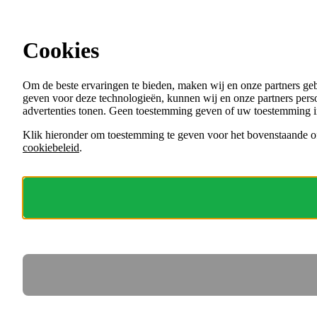
Ga direct naar de content
Cookies
Menu
Om de beste ervaringen te bieden, maken wij en onze partners ge
VACATURES
geven voor deze technologieën, kunnen wij en onze partners perso
ORGANISATIES
advertenties tonen. Geen toestemming geven of uw toestemming i
VOOR WERKGEVERS
Klik hieronder om toestemming te geven voor het bovenstaande of
cookiebeleid
.