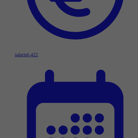
salaris
6.422