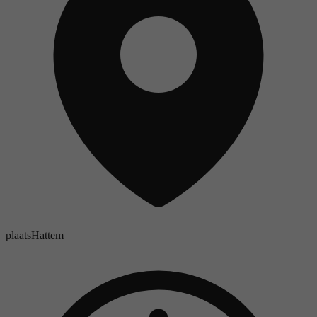
plaats
Hattem