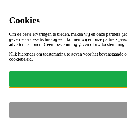
Ga direct naar de content
Cookies
Menu
Om de beste ervaringen te bieden, maken wij en onze partners ge
VACATURES
geven voor deze technologieën, kunnen wij en onze partners perso
ORGANISATIES
advertenties tonen. Geen toestemming geven of uw toestemming i
VOOR WERKGEVERS
Klik hieronder om toestemming te geven voor het bovenstaande of
cookiebeleid
.