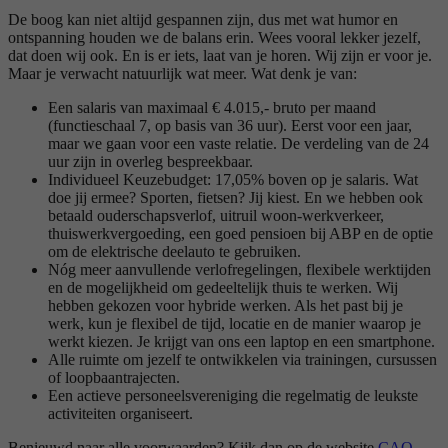
De boog kan niet altijd gespannen zijn, dus met wat humor en
ontspanning houden we de balans erin. Wees vooral lekker jezelf,
dat doen wij ook. En is er iets, laat van je horen. Wij zijn er voor je.
Maar je verwacht natuurlijk wat meer. Wat denk je van:
Een salaris van maximaal € 4.015,- bruto per maand
(functieschaal 7, op basis van 36 uur). Eerst voor een jaar,
maar we gaan voor een vaste relatie. De verdeling van de 24
uur zijn in overleg bespreekbaar.
Individueel Keuzebudget: 17,05% boven op je salaris. Wat
doe jij ermee? Sporten, fietsen? Jij kiest. En we hebben ook
betaald ouderschapsverlof, uitruil woon-werkverkeer,
thuiswerkvergoeding, een goed pensioen bij ABP en de optie
om de elektrische deelauto te gebruiken.
Nóg meer aanvullende verlofregelingen, flexibele werktijden
en de mogelijkheid om gedeeltelijk thuis te werken. Wij
hebben gekozen voor hybride werken. Als het past bij je
werk, kun je flexibel de tijd, locatie en de manier waarop je
werkt kiezen. Je krijgt van ons een laptop en een smartphone.
Alle ruimte om jezelf te ontwikkelen via trainingen, cursussen
of loopbaantrajecten.
Een actieve personeelsvereniging die regelmatig de leukste
activiteiten organiseert.
Benieuwd naar alle voorwaarden? Kijk dan op de website
CAO