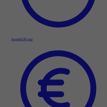
looptijd
36 uur