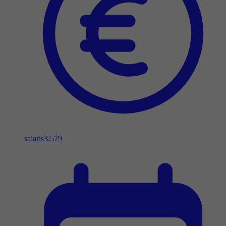
salaris
3.579