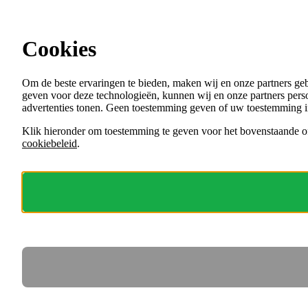
Ga direct naar de content
Cookies
Menu
Om de beste ervaringen te bieden, maken wij en onze partners ge
VACATURES
geven voor deze technologieën, kunnen wij en onze partners perso
ORGANISATIES
advertenties tonen. Geen toestemming geven of uw toestemming i
VOOR WERKGEVERS
Klik hieronder om toestemming te geven voor het bovenstaande of
cookiebeleid
.