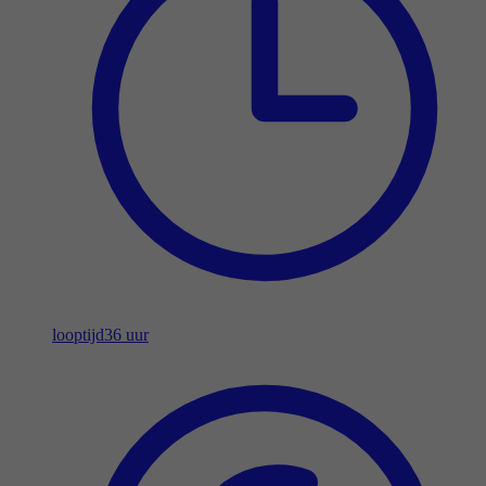
looptijd
36 uur