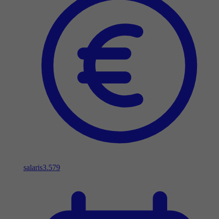
salaris
3.579