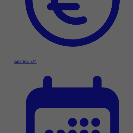
salaris
5.624