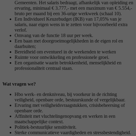
Gemeenten. Het salaris bedraagt, afhankelijk van opleiding en
ervaring, minimaal € 3.777,- met een maximum van € 5.554,-
bruto per maand bij een 36-urige werkweek (schaal 10).
Een Individueel Keuzebudget (IKB) van 17,05% van je
salaris, naar eigen wens in te zetten voor bijvoorbeeld extra
verlof.
Omvang van de functie 18 uur per week.
Een baan met doorgroeimogelijkheden in de eigen rol en
daarbuiten;
Bereidheid om eventueel in de weekenden te werken
Ruimte voor ontwikkeling en professionele groei.
Een organisatie waarin betrokkenheid, menselijkheid en
professionaliteit centraal staan.
Wat vragen we?
Hbo werk- en denkniveau, bij voorkeur in de richting
veiligheid, openbare orde, bestuurskunde of vergelijkbaar.
Ervaring met veiligheidsvraagstukken, crisisbeheersing of
openbare orde.
Affiniteit met vluchtelingenopvang en werken in een
maatschappelijke context.
Politiek-bestuurlijke sensitiviteit.
Sterke communicatieve vaardigheden en stressbestendigheid.