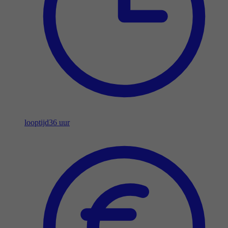
looptijd
36 uur