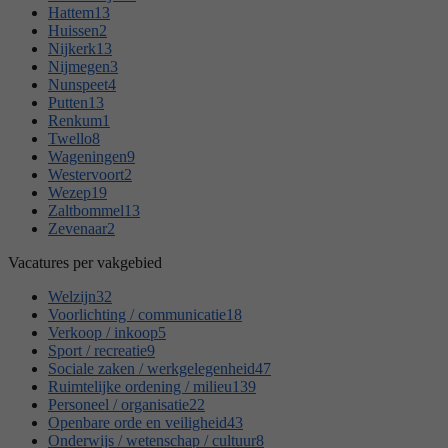
Hattem
13
Huissen
2
Nijkerk
13
Nijmegen
3
Nunspeet
4
Putten
13
Renkum
1
Twello
8
Wageningen
9
Westervoort
2
Wezep
19
Zaltbommel
13
Zevenaar
2
Vacatures per vakgebied
Welzijn
32
Voorlichting / communicatie
18
Verkoop / inkoop
5
Sport / recreatie
9
Sociale zaken / werkgelegenheid
47
Ruimtelijke ordening / milieu
139
Personeel / organisatie
22
Openbare orde en veiligheid
43
Onderwijs / wetenschap / cultuur
8