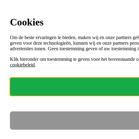
Ga direct naar de content
Vacatures in Malden
Cookies
Menu
Om de beste ervaringen te bieden, maken wij en onze partners ge
VACATURES
geven voor deze technologieën, kunnen wij en onze partners perso
ORGANISATIES
advertenties tonen. Geen toestemming geven of uw toestemming i
VOOR WERKGEVERS
Klik hieronder om toestemming te geven voor het bovenstaande of
cookiebeleid
.