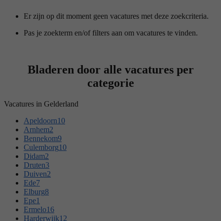
Er zijn op dit moment geen vacatures met deze zoekcriteria.
Pas je zoekterm en/of filters aan om vacatures te vinden.
Bladeren door alle vacatures per
categorie
Vacatures in Gelderland
Apeldoorn
10
Arnhem
2
Bennekom
9
Culemborg
10
Didam
2
Druten
3
Duiven
2
Ede
7
Elburg
8
Epe
1
Ermelo
16
Harderwijk
12