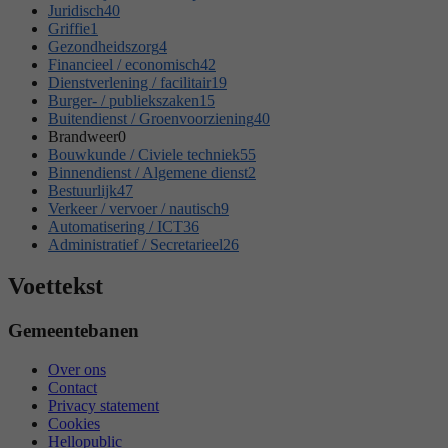
Juridisch
40
Griffie
1
Gezondheidszorg
4
Financieel / economisch
42
Dienstverlening / facilitair
19
Burger- / publiekszaken
15
Buitendienst / Groenvoorziening
40
Brandweer
0
Bouwkunde / Civiele techniek
55
Binnendienst / Algemene dienst
2
Bestuurlijk
47
Verkeer / vervoer / nautisch
9
Automatisering / ICT
36
Administratief / Secretarieel
26
Voettekst
Gemeentebanen
Over ons
Contact
Privacy statement
Cookies
Hellopublic