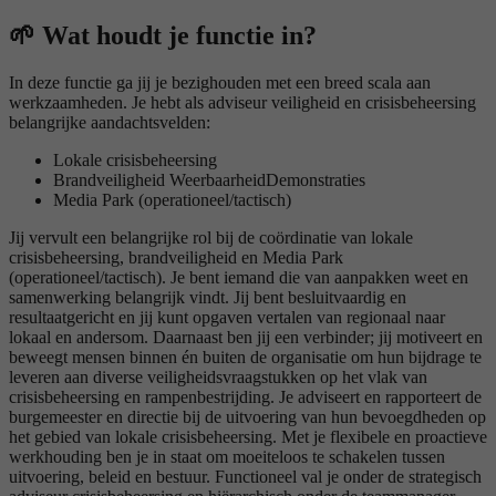
🌱 Wat houdt je functie in?
In deze functie ga jij je bezighouden met een breed scala aan
werkzaamheden. Je hebt als adviseur veiligheid en crisisbeheersing
belangrijke aandachtsvelden:
Lokale crisisbeheersing
Brandveiligheid WeerbaarheidDemonstraties
Media Park (operationeel/tactisch)
Jij vervult een belangrijke rol bij de coördinatie van lokale
crisisbeheersing, brandveiligheid en Media Park
(operationeel/tactisch). Je bent iemand die van aanpakken weet en
samenwerking belangrijk vindt. Jij bent besluitvaardig en
resultaatgericht en jij kunt opgaven vertalen van regionaal naar
lokaal en andersom. Daarnaast ben jij een verbinder; jij motiveert en
beweegt mensen binnen én buiten de organisatie om hun bijdrage te
leveren aan diverse veiligheidsvraagstukken op het vlak van
crisisbeheersing en rampenbestrijding. Je adviseert en rapporteert de
burgemeester en directie bij de uitvoering van hun bevoegdheden op
het gebied van lokale crisisbeheersing. Met je flexibele en proactieve
werkhouding ben je in staat om moeiteloos te schakelen tussen
uitvoering, beleid en bestuur. Functioneel val je onder de strategisch