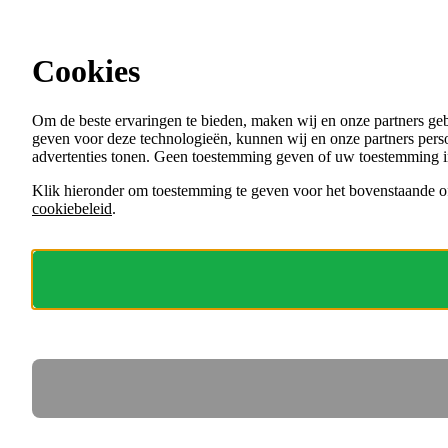
Ga direct naar de content
Cookies
Menu
Om de beste ervaringen te bieden, maken wij en onze partners ge
VACATURES
geven voor deze technologieën, kunnen wij en onze partners perso
ORGANISATIES
advertenties tonen. Geen toestemming geven of uw toestemming i
VOOR WERKGEVERS
Klik hieronder om toestemming te geven voor het bovenstaande of
cookiebeleid
.