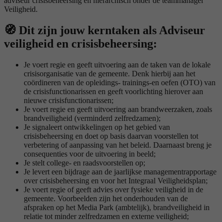
adviseur crisisbeheersing en hiërarchisch onder de teammanager
Veiligheid.
🧭 Dit zijn jouw kerntaken als Adviseur
veiligheid en crisisbeheersing:
Je voert regie en geeft uitvoering aan de taken van de lokale
crisisorganisatie van de gemeente. Denk hierbij aan het
coördineren van de opleidings- trainings-en oefen (OTO) van
de crisisfunctionarissen en geeft voorlichting hierover aan
nieuwe crisisfunctionarissen;
Je voert regie en geeft uitvoering aan brandweerzaken, zoals
brandveiligheid (verminderd zelfredzamen);
Je signaleert ontwikkelingen op het gebied van
crisisbeheersing en doet op basis daarvan voorstellen tot
verbetering of aanpassing van het beleid. Daarnaast breng je
consequenties voor de uitvoering in beeld;
Je stelt college- en raadsvoorstellen op;
Je levert een bijdrage aan de jaarlijkse managementrapportage
over crisisbeheersing en voor het Integraal Veiligheidsplan;
Je voert regie of geeft advies over fysieke veiligheid in de
gemeente. Voorbeelden zijn het onderhouden van de
afspraken op het Media Park (ambtelijk), brandveiligheid in
relatie tot minder zelfredzamen en externe veiligheid;