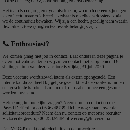
in drie clusters; OOV, ondermijning en crisisbeheersing.
Het team is een jong en dynamisch team, waarin iedereen zijn eigen
taken heeft, maar ook breed inzetbaar is op elkaars dossiers, zodat
we de continuïteit bewaken. Wij zijn een hecht, gezellig team waarin
flexibiliteit, toewijding en teamwork belangrijk zijn.
📞 Enthousiast?
We komen graag met jou in contact! Laat onderaan deze pagina je
cv en motivatie achter en wij zullen contact met je opnemen. De
sluitingsdatum van deze vacature is vrijdag 31 juli 2026.
Deze vacature wordt zowel intern als extern opengesteld. Een
interne kandidaat heeft bij gelijke geschiktheid de voorkeur. Indien
een geschikte kandidaat zich meldt, dan zal daarmee een gesprek
worden ingepland.
Heb je nog inhoudelijke vragen? Neem dan nu contact op met
Pascal Defferding op 0636248739. Heb je nog vragen over de
sollicitatieprocedure? Neem dan nu contact op met onze recruiter
Victoria de geest op 06-25324884 of werving@hilversum.nl
Een VOG-P maakt onderdeel uit van de procedure.