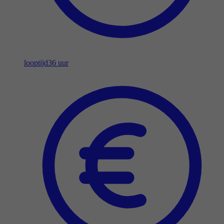
looptijd
36 uur