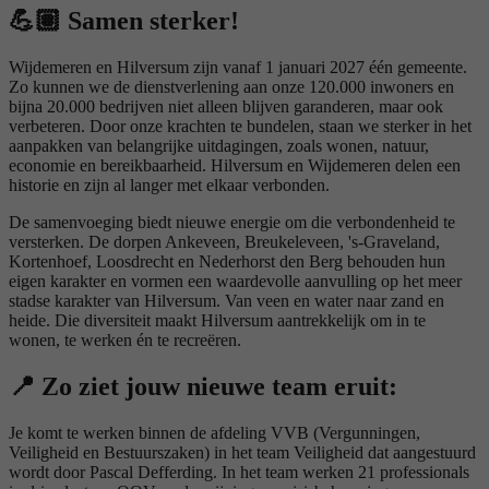
💪🏽
Samen sterker!
Wijdemeren en Hilversum zijn vanaf 1 januari 2027 één gemeente.
Zo kunnen we de dienstverlening aan onze 120.000 inwoners en
bijna 20.000 bedrijven niet alleen blijven garanderen, maar ook
verbeteren. Door onze krachten te bundelen, staan we sterker in het
aanpakken van belangrijke uitdagingen, zoals wonen, natuur,
economie en bereikbaarheid. Hilversum en Wijdemeren delen een
historie en zijn al langer met elkaar verbonden.
De samenvoeging biedt nieuwe energie om die verbondenheid te
versterken. De dorpen Ankeveen, Breukeleveen, 's-Graveland,
Kortenhoef, Loosdrecht en Nederhorst den Berg
behouden hun
eigen karakter en vormen een waardevolle aanvulling op het meer
stadse karakter van Hilversum. Van veen en water naar zand en
heide. Die diversiteit maakt Hilversum aantrekkelijk om in te
wonen, te werken én te recreëren.
📍 Zo ziet jouw nieuwe team eruit:
Je komt te werken binnen de afdeling VVB (Vergunningen,
Veiligheid en Bestuurszaken) in het team Veiligheid dat aangestuurd
wordt door Pascal Defferding. In het team werken 21 professionals