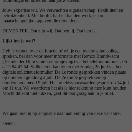
technologie en luisteren naar jouw ideeën.
Jouw expertise telt. We verwachten eigenaarschap, flexibiliteit en
betrokkenheid. Met hoofd, hart en handen werk je aan
maatschappelijke opgaven die ertoe doen.
DEVENTER. Dat zijn wij. Dat ben jij. Dat ben ik.
Lijkt het je wat?
Heb je vragen over de functie of wil je een toekomstige collega
spreken, bel dan voor meer informatie met Remco Brandwacht
(Teamleider Duurzame Leefomgeving) via het telefoonnummer: 06
– 13 84 42 54. Solliciteren kan tot en met zondag 28 juni via het
digitale sollicitatieformulier. De 1e ronde gesprekken vinden plaats
op donderdagmiddag 2 juli. De 2e ronde gesprekken op
donderdagochtend 9 juli. Het arbeidsvoorwaardengesprek op 14 juli
om 11 uur. We waarderen het als je hier rekening mee kunt houden.
Mocht dit echt niet lukken, geef dit dan graag aan in je brief.
We gaan niet in op acquisitie naar aanleiding van deze vacature.
Delen: