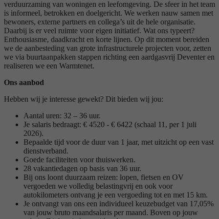
verduurzaming van woningen en leefomgeving. De sfeer in het team
is informeel, betrokken en doelgericht. We werken nauw samen met
bewoners, externe partners en collega’s uit de hele organisatie.
Daarbij is er veel ruimte voor eigen initiatief. Wat ons typeert?
Enthousiasme, daadkracht en korte lijnen. Op dit moment bereiden
we de aanbesteding van grote infrastructurele projecten voor, zetten
we via buurtaanpakken stappen richting een aardgasvrij Deventer en
realiseren we een Warmtenet.
Ons aanbod
Hebben wij je interesse gewekt? Dit bieden wij jou:
Aantal uren: 32 – 36 uur.
Je salaris bedraagt: € 4520 - € 6422 (schaal 11, per 1 juli
2026).
Bepaalde tijd voor de duur van 1 jaar, met uitzicht op een vast
dienstverband.
Goede faciliteiten voor thuiswerken.
28 vakantiedagen op basis van 36 uur.
Bij ons loont duurzaam reizen: lopen, fietsen en OV
vergoeden we volledig belastingvrij en ook voor
autokilometers ontvang je een vergoeding tot en met 15 km.
Je ontvangt van ons een individueel keuzebudget van 17,05%
van jouw bruto maandsalaris per maand. Boven op jouw