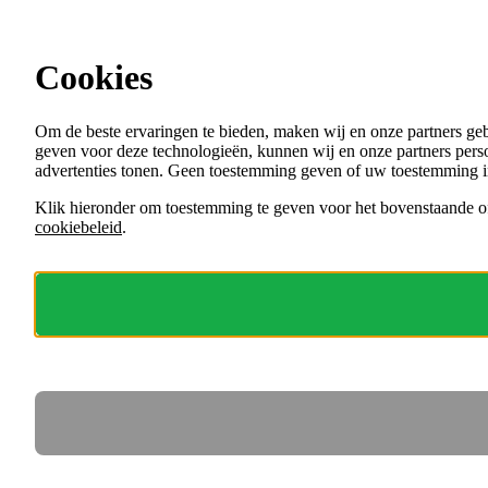
Ga direct naar de content
Cookies
Menu
Om de beste ervaringen te bieden, maken wij en onze partners ge
VACATURES
geven voor deze technologieën, kunnen wij en onze partners perso
ORGANISATIES
advertenties tonen. Geen toestemming geven of uw toestemming i
VOOR WERKGEVERS
Klik hieronder om toestemming te geven voor het bovenstaande of
cookiebeleid
.