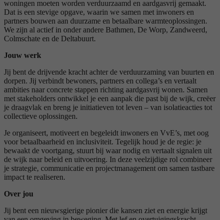
woningen moeten worden verduurzaamd en aardgasvrij gemaakt.
Dat is een stevige opgave, waarin we samen met inwoners en
partners bouwen aan duurzame en betaalbare warmteoplossingen.
We zijn al actief in onder andere Bathmen, De Worp, Zandweerd,
Colmschate en de Deltabuurt.
Jouw werk
Jij bent de drijvende kracht achter de verduurzaming van buurten en
dorpen. Jij verbindt bewoners, partners en collega’s en vertaalt
ambities naar concrete stappen richting aardgasvrij wonen. Samen
met stakeholders ontwikkel je een aanpak die past bij de wijk, creëer
je draagvlak en breng je initiatieven tot leven – van isolatieacties tot
collectieve oplossingen.
Je organiseert, motiveert en begeleidt inwoners en VvE’s, met oog
voor betaalbaarheid en inclusiviteit. Tegelijk houd je de regie: je
bewaakt de voortgang, stuurt bij waar nodig en vertaalt signalen uit
de wijk naar beleid en uitvoering. In deze veelzijdige rol combineer
je strategie, communicatie en projectmanagement om samen tastbare
impact te realiseren.
Over jou
Jij bent een nieuwsgierige pionier die kansen ziet en energie krijgt
van een omgeving in beweging. Met lef en overtuigingskracht