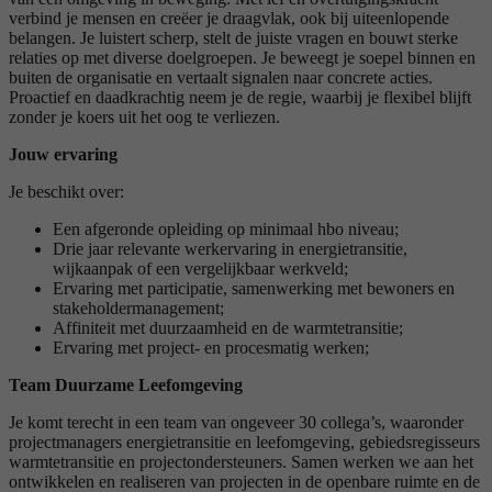
verbind je mensen en creëer je draagvlak, ook bij uiteenlopende
belangen. Je luistert scherp, stelt de juiste vragen en bouwt sterke
relaties op met diverse doelgroepen. Je beweegt je soepel binnen en
buiten de organisatie en vertaalt signalen naar concrete acties.
Proactief en daadkrachtig neem je de regie, waarbij je flexibel blijft
zonder je koers uit het oog te verliezen.
Jouw ervaring
Je beschikt over:
Een afgeronde opleiding op minimaal hbo niveau;
Drie jaar relevante werkervaring in energietransitie,
wijkaanpak of een vergelijkbaar werkveld;
Ervaring met participatie, samenwerking met bewoners en
stakeholdermanagement;
Affiniteit met duurzaamheid en de warmtetransitie;
Ervaring met project- en procesmatig werken;
Team Duurzame Leefomgeving
Je komt terecht in een team van ongeveer 30 collega’s, waaronder
projectmanagers energietransitie en leefomgeving, gebiedsregisseurs
warmtetransitie en projectondersteuners. Samen werken we aan het
ontwikkelen en realiseren van projecten in de openbare ruimte en de