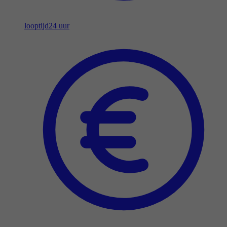
looptijd
24 uur