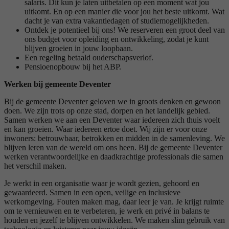
salaris. Dit kun je laten uitbetalen op een moment wat jou
uitkomt. En op een manier die voor jou het beste uitkomt. Wat
dacht je van extra vakantiedagen of studiemogelijkheden.
Ontdek je potentieel bij ons! We reserveren een groot deel van
ons budget voor opleiding en ontwikkeling, zodat je kunt
blijven groeien in jouw loopbaan.
Een regeling betaald ouderschapsverlof.
Pensioenopbouw bij het ABP.
Werken bij gemeente Deventer
Bij de gemeente Deventer geloven we in groots denken en gewoon
doen. We zijn trots op onze stad, dorpen en het landelijk gebied.
Samen werken we aan een Deventer waar iedereen zich thuis voelt
en kan groeien. Waar iedereen ertoe doet. Wij zijn er voor onze
inwoners: betrouwbaar, betrokken en midden in de samenleving. We
blijven leren van de wereld om ons heen. Bij de gemeente Deventer
werken verantwoordelijke en daadkrachtige professionals die samen
het verschil maken.
Je werkt in een organisatie waar je wordt gezien, gehoord en
gewaardeerd. Samen in een open, veilige en inclusieve
werkomgeving. Fouten maken mag, daar leer je van. Je krijgt ruimte
om te vernieuwen en te verbeteren, je werk en privé in balans te
houden en jezelf te blijven ontwikkelen. We maken slim gebruik van