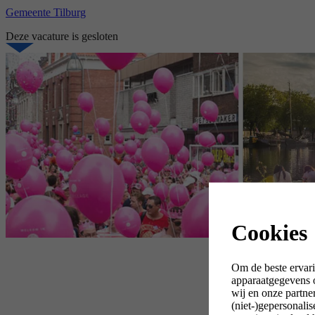
Gemeente Tilburg
Deze vacature is gesloten
Cookies
Om de beste ervari
apparaatgegevens o
wij en onze partne
(niet-)gepersonali