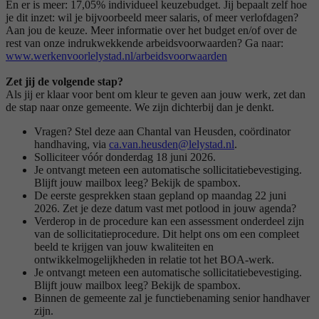
En er is meer: 17,05% individueel keuzebudget. Jij bepaalt zelf hoe
je dit inzet: wil je bijvoorbeeld meer salaris, of meer verlofdagen?
Aan jou de keuze. Meer informatie over het budget en/of over de
rest van onze indrukwekkende arbeidsvoorwaarden? Ga naar:
www.werkenvoorlelystad.nl/arbeidsvoorwaarden
Zet jij de volgende stap?
Als jij er klaar voor bent om kleur te geven aan jouw werk, zet dan
de stap naar onze gemeente. We zijn dichterbij dan je denkt.
Vragen? Stel deze aan Chantal van Heusden, coördinator
handhaving, via
ca.van.heusden@lelystad.nl
.
Solliciteer vóór donderdag 18 juni 2026.
Je ontvangt meteen een automatische sollicitatiebevestiging.
Blijft jouw mailbox leeg? Bekijk de spambox.
De eerste gesprekken staan gepland op maandag 22 juni
2026. Zet je deze datum vast met potlood in jouw agenda?
Verderop in de procedure kan een assessment onderdeel zijn
van de sollicitatieprocedure. Dit helpt ons om een compleet
beeld te krijgen van jouw kwaliteiten en
ontwikkelmogelijkheden in relatie tot het BOA-werk.
Je ontvangt meteen een automatische sollicitatiebevestiging.
Blijft jouw mailbox leeg? Bekijk de spambox.
Binnen de gemeente zal je functiebenaming senior handhaver
zijn.