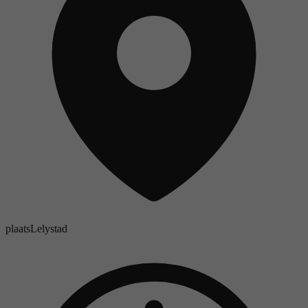
plaats
Lelystad