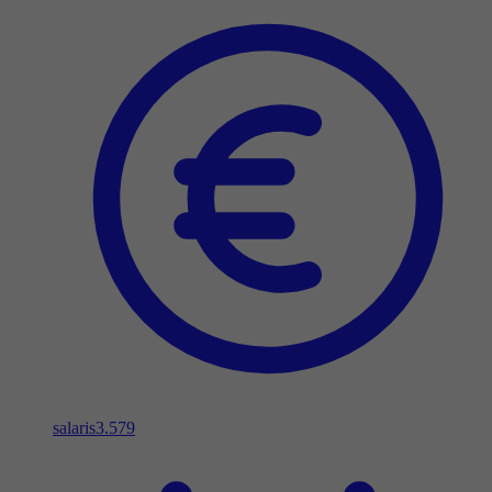
salaris
3.579