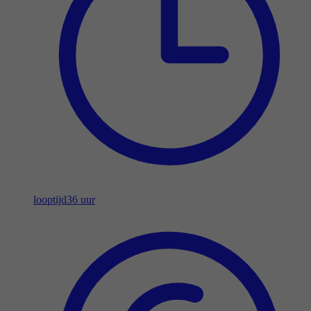
looptijd
36 uur