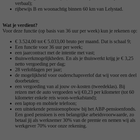
verbaal);
rijbewijs B en woonachtig binnen 60 km van Lelystad.
Wat je verdient?
Voor deze functie (op basis van 36 uur per week) kun je rekenen op:
€ 3.524,00 tot € 5.033,00 bruto per maand. Dat is schaal 9;
Een functie voor 36 uur per week;
een jaarcontract met de intentie met vast;
thuiswerkmogelijkheden. En als je thuiswerkt krijg je € 3,25
netto vergoeding per dag;
28 verlofdagen per jaar;
de mogelijkheid voor ouderschapsverlof dat wij voor een deel
doorbetalen;
een vergoeding van al jouw ov-kosten (tweedeklas). Bij
reizen met de auto vergoeden wij €0,23 per kilometer (tot 60
kilometer enkele reis woon-werkafstand);
een laptop en mobiele telefoon;
een uitstekende pensioenopbouw bij het ABP-pensioenfonds.
Een goed pensioen is een belangrijke arbeidsvoorwaarde, zo
betaal jij als werknemer 30% van de premie en nemen wij als
werkgever 70% voor onze rekening.