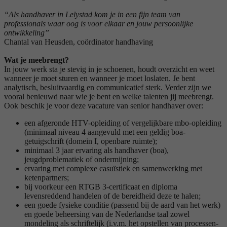
“Als handhaver in Lelystad kom je in een fijn team van
professionals waar oog is voor elkaar en jouw persoonlijke
ontwikkeling”
Chantal van Heusden, coördinator handhaving
Wat je meebrengt?
In jouw werk sta je stevig in je schoenen, houdt overzicht en weet
wanneer je moet sturen en wanneer je moet loslaten. Je bent
analytisch, besluitvaardig en communicatief sterk. Verder zijn we
vooral benieuwd naar wie je bent en welke talenten jij meebrengt.
Ook beschik je voor deze vacature van senior handhaver over:
een afgeronde HTV-opleiding of vergelijkbare mbo-opleiding
(minimaal niveau 4 aangevuld met een geldig boa-
getuigschrift (domein I, openbare ruimte);
minimaal 3 jaar ervaring als handhaver (boa),
jeugdproblematiek of ondermijning;
ervaring met complexe casuïstiek en samenwerking met
ketenpartners;
bij voorkeur een RTGB 3-certificaat en diploma
levensreddend handelen of de bereidheid deze te halen;
een goede fysieke conditie (passend bij de aard van het werk)
en goede beheersing van de Nederlandse taal zowel
mondeling als schriftelijk (i.v.m. het opstellen van processen-