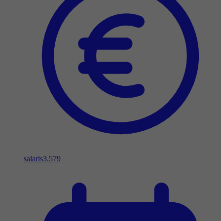
salaris
3.579