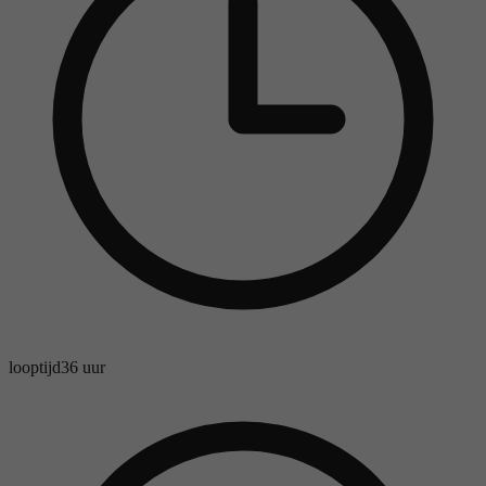
looptijd
36 uur