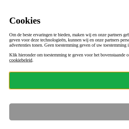
Ga direct naar de content
Cookies
Menu
Om de beste ervaringen te bieden, maken wij en onze partners ge
VACATURES
geven voor deze technologieën, kunnen wij en onze partners perso
ORGANISATIES
advertenties tonen. Geen toestemming geven of uw toestemming i
VOOR WERKGEVERS
Klik hieronder om toestemming te geven voor het bovenstaande of
cookiebeleid
.