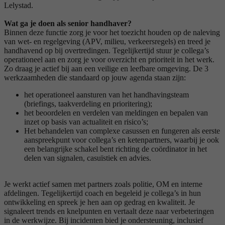
Lelystad.
Wat ga je doen als senior handhaver?
Binnen deze functie zorg je voor het toezicht houden op de naleving
van wet- en regelgeving (APV, milieu, verkeersregels) en treed je
handhavend op bij overtredingen. Tegelijkertijd stuur je collega’s
operationeel aan en zorg je voor overzicht en prioriteit in het werk.
Zo draag je actief bij aan een veilige en leefbare omgeving. De 3
werkzaamheden die standaard op jouw agenda staan zijn:
het operationeel aansturen van het handhavingsteam
(briefings, taakverdeling en prioritering);
het beoordelen en verdelen van meldingen en bepalen van
inzet op basis van actualiteit en risico’s;
Het behandelen van complexe casussen en fungeren als eerste
aanspreekpunt voor collega’s en ketenpartners, waarbij je ook
een belangrijke schakel bent richting de coördinator in het
delen van signalen, casuïstiek en advies.
Je werkt actief samen met partners zoals politie, OM en interne
afdelingen. Tegelijkertijd coach en begeleid je collega’s in hun
ontwikkeling en spreek je hen aan op gedrag en kwaliteit. Je
signaleert trends en knelpunten en vertaalt deze naar verbeteringen
in de werkwijze. Bij incidenten bied je ondersteuning, inclusief