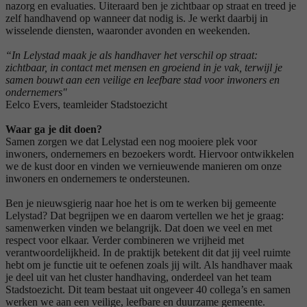
nazorg en evaluaties. Uiteraard ben je zichtbaar op straat en treed je
zelf handhavend op wanneer dat nodig is. Je werkt daarbij in
wisselende diensten, waaronder avonden en weekenden.
“In Lelystad maak je als handhaver het verschil op straat:
zichtbaar, in contact met mensen en groeiend in je vak, terwijl je
samen bouwt aan een veilige en leefbare stad voor inwoners en
ondernemers''
Eelco Evers, teamleider Stadstoezicht
Waar ga je dit doen?
Samen zorgen we dat Lelystad een nog mooiere plek voor
inwoners, ondernemers en bezoekers wordt. Hiervoor ontwikkelen
we de kust door en vinden we vernieuwende manieren om onze
inwoners en ondernemers te ondersteunen.
Ben je nieuwsgierig naar hoe het is om te werken bij gemeente
Lelystad? Dat begrijpen we en daarom vertellen we het je graag:
samenwerken vinden we belangrijk. Dat doen we veel en met
respect voor elkaar. Verder combineren we vrijheid met
verantwoordelijkheid. In de praktijk betekent dit dat jij veel ruimte
hebt om je functie uit te oefenen zoals jij wilt. Als handhaver maak
je deel uit van het cluster handhaving, onderdeel van het team
Stadstoezicht. Dit team bestaat uit ongeveer 40 collega’s en samen
werken we aan een veilige, leefbare en duurzame gemeente.