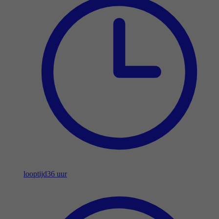
looptijd
36 uur