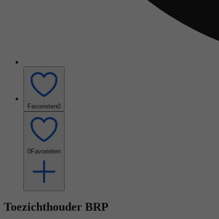
Favorieten
0
0
Favorieten
Toezichthouder BRP