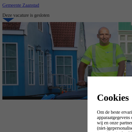
Gemeente Zaanstad
Deze vacature is gesloten
Cookies
Om de beste ervari
apparaatgegevens o
wij en onze partne
(niet-)gepersonali