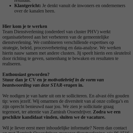
resultaat.
Klantgericht:
Je denkt vanuit de inwoners en ondernemers
over de kanalen heen.
Hier kom je te werken
Team Dienstverlening (onderdeel van cluster PHV) werkt
organisatiebreed aan het verbeteren van de gemeentelijke
dienstverlening. We combineren verschillende expertises op
strategie, beleid, procesverbetering en data-analyse. We werken
hierin nauw samen met andere clusters. Jij speelt hierin een sleutelrol
door richting te geven, samenhang te bewaken en resultaten te
realiseren.
Enthousiast geworden?
Stuur dan je CV en je
motivatiebrief in de vorm van
beantwoording van deze STAR-vragen
in.
We nodigen je van harte uit om te solliciteren. En alvast één gouden
tip: wees jezelf. Wij omarmen de diversiteit van al onze collega’s en
zijn oprecht benieuwd naar jou. We zien je sollicitatie graag
tegemoet, ter attentie van Zamirah Ossendrijver.
Zodra we een
geschikte kandidaat vinden, sluiten we de vacature.
Wil je liever eerst meer inhoudelijke informatie? Neem dan contact