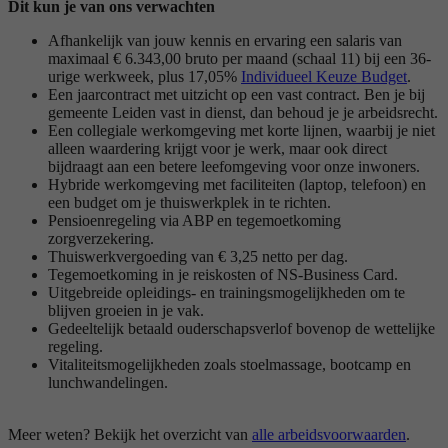
Dit kun je van ons verwachten
Afhankelijk van jouw kennis en ervaring een salaris van
maximaal € 6.343,00 bruto per maand (schaal 11) bij een 36-
urige werkweek, plus 17,05%
Individueel Keuze Budget
.
Een jaarcontract met uitzicht op een vast contract. Ben je bij
gemeente Leiden vast in dienst, dan behoud je je arbeidsrecht.
Een collegiale werkomgeving met korte lijnen, waarbij je niet
alleen waardering krijgt voor je werk, maar ook direct
bijdraagt aan een betere leefomgeving voor onze inwoners.
Hybride werkomgeving met faciliteiten (laptop, telefoon) en
een budget om je thuiswerkplek in te richten.
Pensioenregeling via ABP en tegemoetkoming
zorgverzekering.
Thuiswerkvergoeding van € 3,25 netto per dag.
Tegemoetkoming in je reiskosten of NS-Business Card.
Uitgebreide opleidings- en trainingsmogelijkheden om te
blijven groeien in je vak.
Gedeeltelijk betaald ouderschapsverlof bovenop de wettelijke
regeling.
Vitaliteitsmogelijkheden zoals stoelmassage, bootcamp en
lunchwandelingen.
Meer weten? Bekijk het overzicht van
alle arbeidsvoorwaarden
.