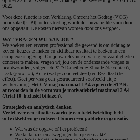
op met Zamirah Ossendrijver, manager dienstverlening, via 06 1516
9822.
Voor deze functie is een Verklaring Omtrent het Gedrag (VOG)
noodzakelijk. Bij indiensttreding wordt de aanvraag hiervoor door
ons opgestart. De kosten hiervan worden door ons vergoed.
WAT VRAGEN WIJ VAN JOU?
We zoeken een ervaren professional die gewend is om richting te
geven, keuzes te maken en zichtbaar resultaat te boeken in een
complexe omgeving. Om jouw relevante ervaring en vaardigheden
concreet te maken, vragen wij jou om de onderstaande vragen te
beantwoorden, volgens de STAR-methode: Situatie (de context),
Taak (jouw rol), Actie (wat je concreet deed) en Resultaat (het
effect). Geef per vraag een gestructureerd voorbeeld uit je
werkervaring.
Het CV mag maximaal 1 A4 zijn en de STAR-
antwoorden in de vorm van je motivatiebrief maximaal 3 A4
(Arial 10, inclusief bijlagen).
Strategisch en analytisch denken
Vertel over een situatie waarin je een beleidsrichting hebt
ontwikkeld én gerealiseerd binnen een publieke organisatie.
Wat was de opgave of het probleem?
Welke keuzes en afwegingen heb je gemaakt?