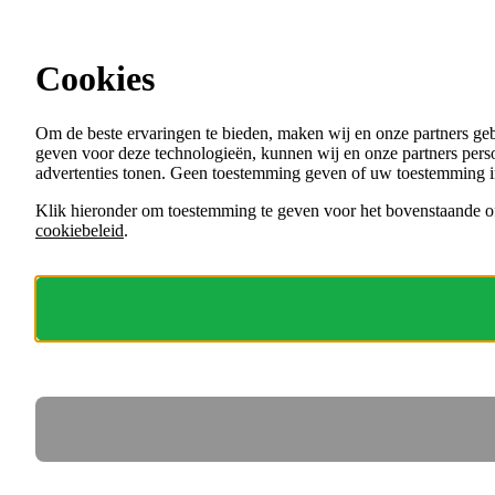
Ga direct naar de content
Cookies
Menu
Om de beste ervaringen te bieden, maken wij en onze partners ge
VACATURES
geven voor deze technologieën, kunnen wij en onze partners perso
ORGANISATIES
advertenties tonen. Geen toestemming geven of uw toestemming i
VOOR WERKGEVERS
Klik hieronder om toestemming te geven voor het bovenstaande of
cookiebeleid
.