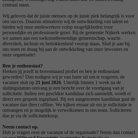
centraal staan.
Wij geloven dat de juiste mensen op de juiste plek belangrijk is voor
ons succes. Daarom stimuleren wij de ontwikkeling van talent en
bieden wij onze medewerkers volop mogelijkheden voor
persoonlijke en professionele groei. Bij de gemeente Nijkerk werken
we samen aan een toekomstbestendige gemeenschap, waarin
diversiteit, inclusie en betrokkenheid voorop staan. Sluit je aan bij
ons team en draag bij aan de ontwikkeling van onze inwoners en
onze organisatie!
Ben je enthousiast?
Herken jij jezelf in bovenstaand profiel en ben je enthousiast
geworden? Dan nodigen wij je van harte uit om te reageren, de
vacature sluit op
21 juni 2026
, Uiterlijk binnen 1 week na de
sluitingsdatum ontvang je een bericht over de voortgang van je
sollicitatie. Indien een geschikte kandidaat zich aanmeldt, wordt er
direct een gesprek ingepland. Bij een aangenomen kandidaat gaat de
vacature dan direct offline. We kijken ernaar uit om je sollicitatie te
ontvangen en je mogelijk te verwelkomen in ons team. Solliciteren
doe je via de sollicitatieknop.
Neem contact op
.
Heb je vragen over de vacature of de organisatie? Neem dan contact
op met
Wijnand Vossestein
, teamleider Participatie en