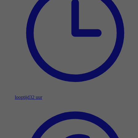
looptijd
32 uur