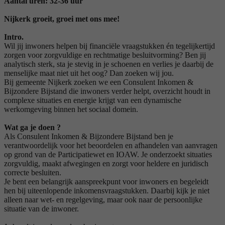
Aantal uren: 32-36 uur
Nijkerk groeit, groei met ons mee!
Intro.
Wil jij inwoners helpen bij financiële vraagstukken én tegelijkertijd
zorgen voor zorgvuldige en rechtmatige besluitvorming? Ben jij
analytisch sterk, sta je stevig in je schoenen en verlies je daarbij de
menselijke maat niet uit het oog? Dan zoeken wij jou.
Bij gemeente Nijkerk zoeken we een Consulent Inkomen &
Bijzondere Bijstand die inwoners verder helpt, overzicht houdt in
complexe situaties en energie krijgt van een dynamische
werkomgeving binnen het sociaal domein.
Wat ga je doen ?
Als Consulent Inkomen & Bijzondere Bijstand ben je
verantwoordelijk voor het beoordelen en afhandelen van aanvragen
op grond van de Participatiewet en IOAW. Je onderzoekt situaties
zorgvuldig, maakt afwegingen en zorgt voor heldere en juridisch
correcte besluiten.
Je bent een belangrijk aanspreekpunt voor inwoners en begeleidt
hen bij uiteenlopende inkomensvraagstukken. Daarbij kijk je niet
alleen naar wet- en regelgeving, maar ook naar de persoonlijke
situatie van de inwoner.