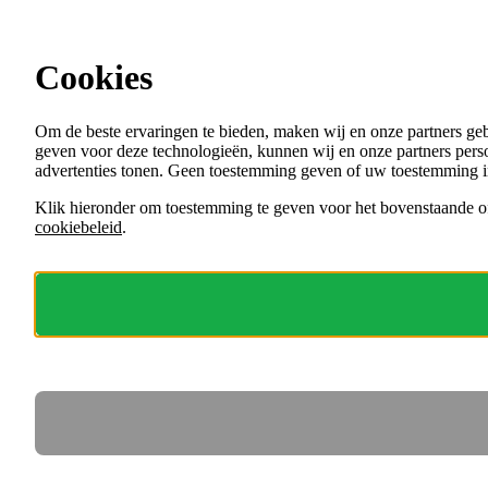
Ga direct naar de content
Cookies
Menu
Om de beste ervaringen te bieden, maken wij en onze partners ge
VACATURES
geven voor deze technologieën, kunnen wij en onze partners perso
ORGANISATIES
advertenties tonen. Geen toestemming geven of uw toestemming i
VOOR WERKGEVERS
Klik hieronder om toestemming te geven voor het bovenstaande of
cookiebeleid
.