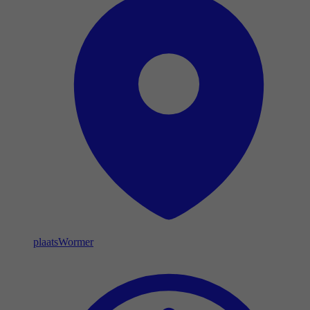
plaats
Wormer