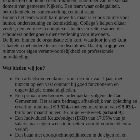
Je komt terecht binnen team Inkomen, onderdeel van het sociaal
domein van gemeente Nijkerk. Een team waar collegialiteit,
betrokkenheid en samenwerking centraal staan.
Binnen het team wordt hard gewerkt, maar is er ook ruimte voor
humor, ondersteuning en kennisdeling. Collega’s helpen elkaar
verder, denken mee in complexe situaties en zetten samen de
schouders onder goede dienstverlening voor inwoners.
De lijnen binnen de organisatie zijn kort, waardoor je snel kunt
schakelen met andere teams en disciplines. Daarbij krijg je veel
ruimte voor eigen verantwoordelijkheid en professionele
ontwikkeling.
Wat bieden wij jou?
Een arbeidsovereenkomst voor de duur van 1 jaar, met
uitzicht op een vast contract bij goed functioneren en
ongewijzigde omstandigheden.
Een prima arbeidsvoorwaardenpakket volgens de Cao
Gemeenten. Het salaris bedraagt, afhankelijk van opleiding en
ervaring, minimaal
€ 3.524,-
met een maximum van
€ 5.033,-
bruto per maand bij een 36-urige werkweek (
schaal 9
);
Een Individueel Keuzebudget (IKB) van 17,05% van je
salaris, naar eigen wens in te zetten voor bijvoorbeeld extra
verlof;
Een baan met doorgroeimogelijkheden in de eigen rol en