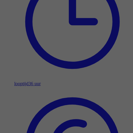
looptijd
36 uur