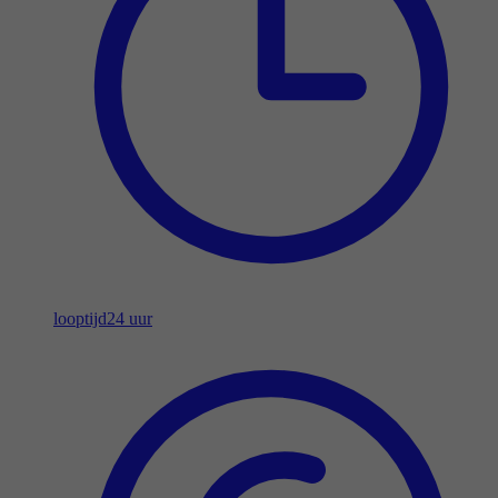
looptijd
24 uur