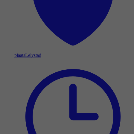
plaats
Lelystad