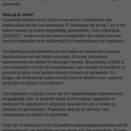
gemeente.
Wat ga je doen?
Gemeente Houten heeft al jaren een actieve kinderraad: een
enthousiaste groep van maximaal 15 leerlingen uit groep 7 en 8 die
iedere maand op woensdagmiddag samenkomt. Voor schooljaar
2026/2027 zoeken wij een nieuwe begeleider die samen met een
tweede begeleider deze kinderraad wil ondersteunen en inspireren.
De kinderraad laat kinderen op een leuke en interactieve manier
kennismaken met de lokale overheid. Ze leren debatteren,
samenwerken en samen beslissingen nemen. Regelmatig schuift er
een wethouder of zelfs de burgemeester aan om met de kinderen in
gesprek te gaan over actuele thema’s binnen de gemeente. Zo
krijgen de kinderen de kans om écht mee te denken over concrete
projecten en ideeën voor Houten.
Als begeleider zorg jij ervoor dat de vergaderingen inspirerend en
toegankelijk zijn. Je bedenkt leuke werkvormen, begeleidt en
motiveert de kinderen en helpt hen hun ideeën om te zetten in
plannen en presentaties. Daarnaast stem je af met een vast
contactpersoon binnen de gemeente.
Ook zijn er ieder jaar twee bijzondere ontmoetingsmomenten met de
gemeenteraad aan het begin en het einde van het schooljaar. Samen