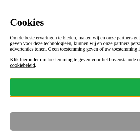
Ga direct naar de content
Cookies
Menu
Om de beste ervaringen te bieden, maken wij en onze partners ge
VACATURES
geven voor deze technologieën, kunnen wij en onze partners perso
ORGANISATIES
advertenties tonen. Geen toestemming geven of uw toestemming i
VOOR WERKGEVERS
Klik hieronder om toestemming te geven voor het bovenstaande of
cookiebeleid
.