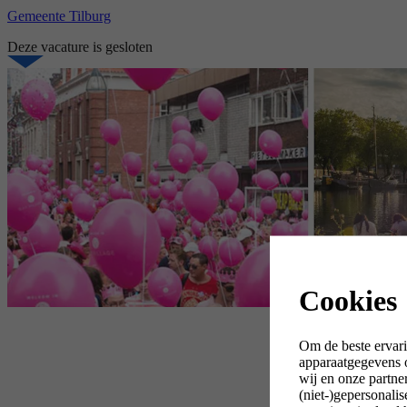
Gemeente Tilburg
Deze vacature is gesloten
Cookies
Om de beste ervari
apparaatgegevens o
wij en onze partne
(niet-)gepersonali