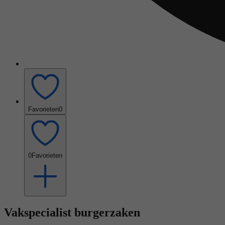
Favorieten
0
0
Favorieten
Vakspecialist burgerzaken