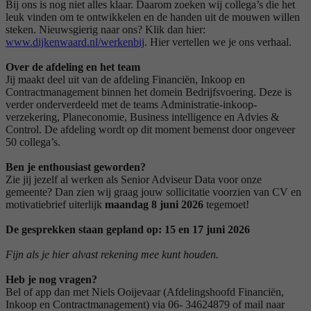
Bij ons is nog niet alles klaar. Daarom zoeken wij collega’s die het
leuk vinden om te ontwikkelen en de handen uit de mouwen willen
steken. Nieuwsgierig naar ons? Klik dan hier:
www.dijkenwaard.nl/werkenbij
. Hier vertellen we je ons verhaal.
Over de afdeling en het team
Jij maakt deel uit van de afdeling Financiën, Inkoop en
Contractmanagement binnen het domein Bedrijfsvoering. Deze is
verder onderverdeeld met de teams Administratie-inkoop-
verzekering, Planeconomie, Business intelligence en Advies &
Control. De afdeling wordt op dit moment bemenst door ongeveer
50 collega’s.
Ben je enthousiast geworden?
Zie jij jezelf al werken als Senior Adviseur Data voor onze
gemeente? Dan zien wij graag jouw sollicitatie voorzien van CV en
motivatiebrief uiterlijk
maandag 8 juni 2026
tegemoet!
De gesprekken staan gepland op: 15 en 17 juni 2026
Fijn als je hier alvast rekening mee kunt houden.
Heb je nog vragen?
Bel of app dan met Niels Ooijevaar (Afdelingshoofd Financiën,
Inkoop en Contractmanagement) via 06- 34624879 of mail naar