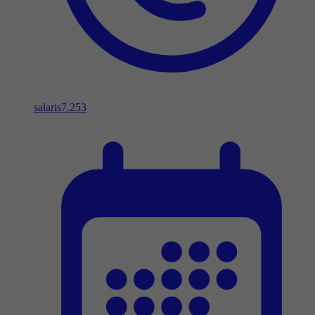
salaris
7.253