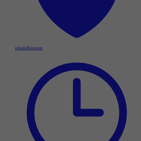
plaats
Bussum