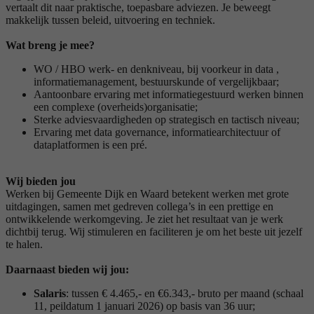
vertaalt dit naar praktische, toepasbare adviezen. Je beweegt
makkelijk tussen beleid, uitvoering en techniek.
Wat breng je mee?
WO / HBO werk- en denkniveau, bij voorkeur in data ,
informatiemanagement, bestuurskunde of vergelijkbaar;
Aantoonbare ervaring met informatiegestuurd werken binnen
een complexe (overheids)organisatie;
Sterke adviesvaardigheden op strategisch en tactisch niveau;
Ervaring met data governance, informatiearchitectuur of
dataplatformen is een pré.
Wij bieden jou
Werken bij Gemeente Dijk en Waard betekent werken met grote
uitdagingen, samen met gedreven collega’s in een prettige en
ontwikkelende werkomgeving. Je ziet het resultaat van je werk
dichtbij terug. Wij stimuleren en faciliteren je om het beste uit jezelf
te halen.
Daarnaast bieden wij jou:
Salaris
: tussen € 4.465,- en €6.343,- bruto per maand (schaal
11, peildatum 1 januari 2026) op basis van 36 uur;