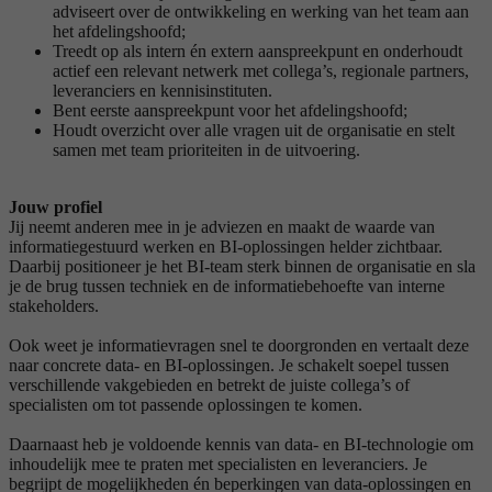
adviseert over de ontwikkeling en werking van het team aan
het afdelingshoofd;
Treedt op als intern én extern aanspreekpunt en onderhoudt
actief een relevant netwerk met collega’s, regionale partners,
leveranciers en kennisinstituten.
Bent eerste aanspreekpunt voor het afdelingshoofd;
Houdt overzicht over alle vragen uit de organisatie en stelt
samen met team prioriteiten in de uitvoering.
Jouw profiel
Jij neemt anderen mee in je adviezen en maakt de waarde van
informatiegestuurd werken en BI-oplossingen helder zichtbaar.
Daarbij positioneer je het BI-team sterk binnen de organisatie en sla
je de brug tussen techniek en de informatiebehoefte van interne
stakeholders.
Ook weet je informatievragen snel te doorgronden en vertaalt deze
naar concrete data- en BI-oplossingen. Je schakelt soepel tussen
verschillende vakgebieden en betrekt de juiste collega’s of
specialisten om tot passende oplossingen te komen.
Daarnaast heb je voldoende kennis van data- en BI-technologie om
inhoudelijk mee te praten met specialisten en leveranciers. Je
begrijpt de mogelijkheden én beperkingen van data-oplossingen en