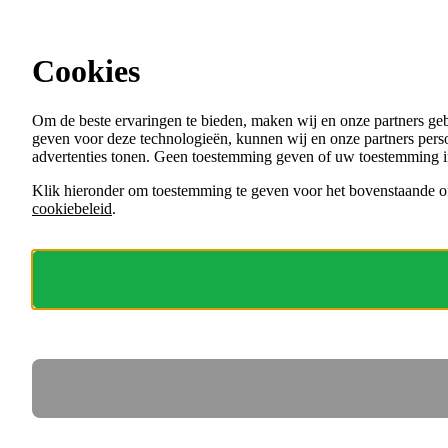
Ga direct naar de content
Cookies
Menu
Om de beste ervaringen te bieden, maken wij en onze partners ge
VACATURES
geven voor deze technologieën, kunnen wij en onze partners perso
ORGANISATIES
advertenties tonen. Geen toestemming geven of uw toestemming i
VOOR WERKGEVERS
Klik hieronder om toestemming te geven voor het bovenstaande of
cookiebeleid
.