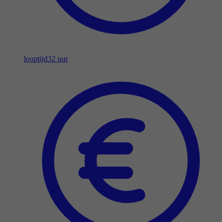
looptijd
32 uur