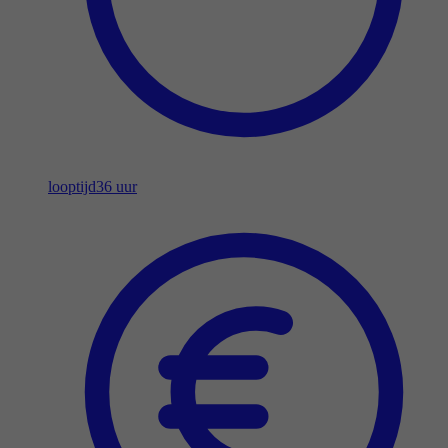
looptijd
36 uur