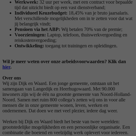
Werkweek:
32 uur per week, met een contract voor bepaalde
tijd dat uitzicht biedt op een vast dienstverband;
Individueel Keuzebudget:
18,45% van je bruto jaarsalaris.
Met verschillende mogelijkheden om in te zetten voor dat wat
jij belangrijk vindt;
Pensioen via het ABP:
Wij betalen 70% van de premie;
Voorzieningen:
Laptop, telefoon, thuiswerkvergoeding en
reiskostenvergoeding;
Ontwikkeling:
toegang tot trainingen en opleidingen.
Wil je meer weten over onze arbeidsvoorwaarden? Klik dan
hier
.
Over ons
Wij zijn Dijk en Waard. Een jonge gemeente, ontstaan uit het
samengaan van Langedijk en Heerhugowaard. Met 90.000
inwoners zijn wij de één na grootste gemeente van Noord-Holland-
Noord. Samen met ruim 800 collega’s zetten wij ons in voor alle
mensen die in onze gemeente wonen, leven, werken en
ondernemen. Dat doen we met veel plezier, iedere dag weer.
Werken bij Dijk en Waard biedt het beste van twee werelden:
grootstedelijke mogelijkheden en een persoonlijke organisatie. Een
combinatie die boeiend en veelzijdig werk oplevert voor iedereen.