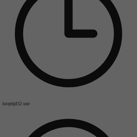
looptijd
32 uur