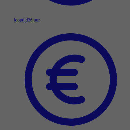
looptijd
36 uur