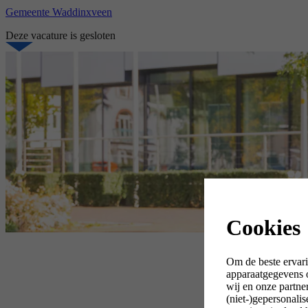
Gemeente Waddinxveen
Deze vacature is gesloten
Cookies
Om de beste ervari
apparaatgegevens o
wij en onze partne
(niet-)gepersonali