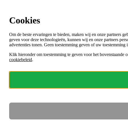
Ga direct naar de content
Cookies
Menu
Om de beste ervaringen te bieden, maken wij en onze partners ge
VACATURES
geven voor deze technologieën, kunnen wij en onze partners perso
ORGANISATIES
advertenties tonen. Geen toestemming geven of uw toestemming i
VOOR WERKGEVERS
Klik hieronder om toestemming te geven voor het bovenstaande of
cookiebeleid
.