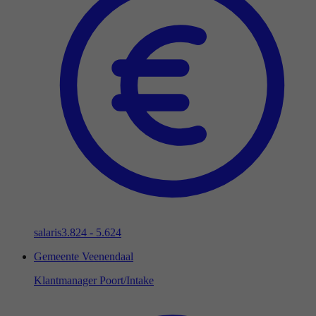
salaris
3.824 - 5.624
Gemeente Veenendaal
Klantmanager Poort/Intake