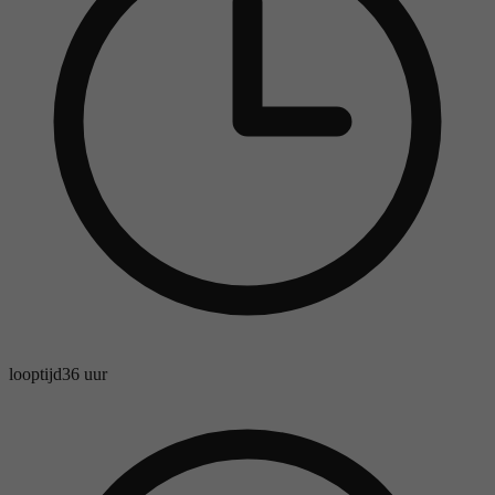
looptijd
36 uur