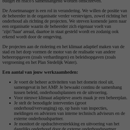
budget en risico's samenhangend worden omschreven.
De Assetmanager is een rol in verandering. We willen de positie van
de beheerder in de organisatie verder verstevigen, zowel richting het
onderhoud als richting de projecten. We streven komende jaren naar
een organisatie waarin de beheerder zich eigenaar voelt van
‘zijn'/'haar' areaal, daartoe in staat gesteld wordt en zodanig ook
erkend wordt door de omgeving.
De projecten aan de riolering en het klimaat adaptief maken van de
stad en het dorp vormen de motor van de realisatie van andere
beheeropgaven (zoals verhardingen) en beleidsopgaven (zoals
vergroening en het Plan Stedelijk Water).
Een aantal van jouw werkzaamheden:
Je voert de beheer activiteiten van het domein riool uit,
samengevat in het AMP. Je bewaakt continu de samenhang
tussen beleid, onderhoudsplannen en de uitvoering.
Voor nieuwe klimaat adaptieve assets maak je een beheerplan.
Je stelt de benodigde interventies (groot
onderhoud/vervanging) op, op basis van inspecties,
meldingen en adviezen van interne technisch adviseurs en de
externe onderhoudspartner.
Je monitort de opdrachtverstrekking en uitvoering van het
dagelijks onderhoud door de externe onderhoudspartner.