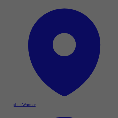
plaats
Wormer