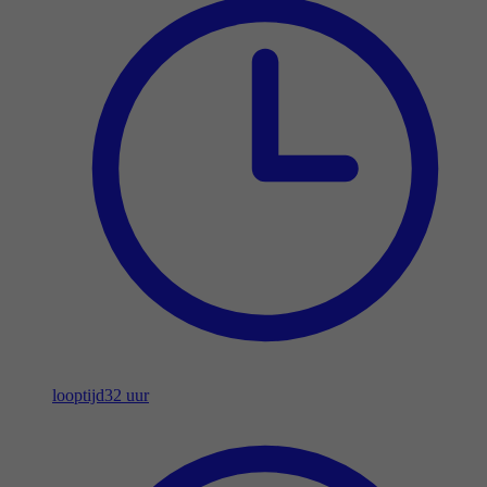
looptijd
32 uur