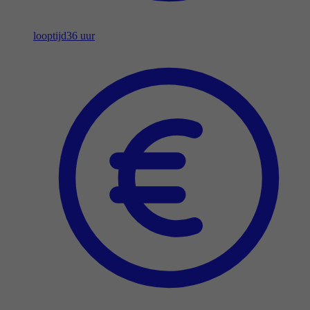
looptijd
36 uur