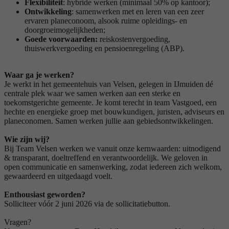
Flexibiliteit
: hybride werken (minimaal 50% op kantoor);
Ontwikkeling
: samenwerken met en leren van een zeer
ervaren planeconoom, alsook ruime opleidings- en
doorgroeimogelijkheden;
Goede voorwaarden:
reiskostenvergoeding,
thuiswerkvergoeding en pensioenregeling (ABP).
Waar ga je werken?
Je werkt in het gemeentehuis van Velsen, gelegen in IJmuiden dé
centrale plek waar we samen werken aan een sterke en
toekomstgerichte gemeente. Je komt terecht in team Vastgoed, een
hechte en energieke groep met bouwkundigen, juristen, adviseurs en
planeconomen. Samen werken jullie aan gebiedsontwikkelingen.
Wie zijn wij?
Bij Team Velsen werken we vanuit onze kernwaarden: uitnodigend
& transparant, doeltreffend en verantwoordelijk. We geloven in
open communicatie en samenwerking, zodat iedereen zich welkom,
gewaardeerd en uitgedaagd voelt.
Enthousiast geworden?
Solliciteer vóór 2 juni 2026 via de sollicitatiebutton.
Vragen?