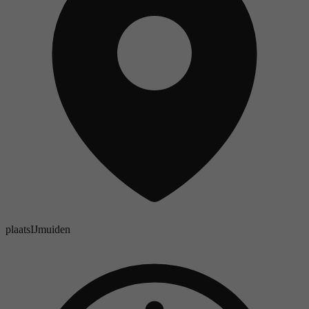
plaats
IJmuiden