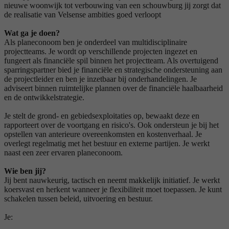
nieuwe woonwijk tot verbouwing van een schouwburg jij zorgt dat
de realisatie van Velsense ambities goed verloopt
Wat ga je doen?
Als planeconoom ben je onderdeel van multidisciplinaire
projectteams. Je wordt op verschillende projecten ingezet en
fungeert als financiële spil binnen het projectteam. Als overtuigend
sparringspartner bied je financiële en strategische ondersteuning aan
de projectleider en ben je inzetbaar bij onderhandelingen. Je
adviseert binnen ruimtelijke plannen over de financiële haalbaarheid
en de ontwikkelstrategie.
Je stelt de grond- en gebiedsexploitaties op, bewaakt deze en
rapporteert over de voortgang en risico's. Ook ondersteun je bij het
opstellen van anterieure overeenkomsten en kostenverhaal. Je
overlegt regelmatig met het bestuur en externe partijen. Je werkt
naast een zeer ervaren planeconoom.
Wie ben jij?
Jij bent nauwkeurig, tactisch en neemt makkelijk initiatief. Je werkt
koersvast en herkent wanneer je flexibiliteit moet toepassen. Je kunt
schakelen tussen beleid, uitvoering en bestuur.
Je: