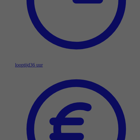
looptijd
36 uur