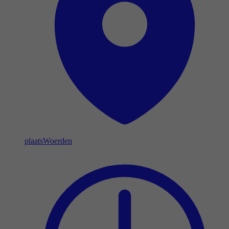
plaats
Woerden