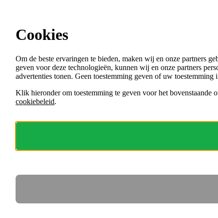
Ga direct naar de content
Cookies
Menu
Om de beste ervaringen te bieden, maken wij en onze partners ge
VACATURES
geven voor deze technologieën, kunnen wij en onze partners perso
ORGANISATIES
advertenties tonen. Geen toestemming geven of uw toestemming i
VOOR WERKGEVERS
Klik hieronder om toestemming te geven voor het bovenstaande of
cookiebeleid
.