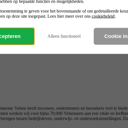
hebben op bepaalde functies en mogelijkheden.
 toestemming te geven voor het bovenstaande of om gedetailleerde ke
en op deze site toegepast. Lees hier meer over ons
cookiebeleid
.
ccepteren
Cookie in
Alleen functioneel
 gemeente Velsen heeft inwoners, ondernemers en bezoekers veel te bie
amen werken wij voor bijna 70.000 Velsenaren aan een vitale en leefba
 brengen tussen bedrijfsleven, onderwijs- en onderzoeksinstellingen. Da