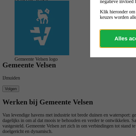
negatieve invloed 
logo
Klik hieronder om
keuzes worden alle
Alles a
Gemeente Velsen logo
Gemeente Velsen
IJmuiden
Volgen
Werken bij Gemeente Velsen
Van levendige havens met industrie tot brede duinen en watersport:
dagelijks in om al dat moois te behouden en verder te ontwikkelen. S
vastgesteld. Gemeente Velsen zet zich in om verbindingen tot stand te
doelgericht en dynamisch.