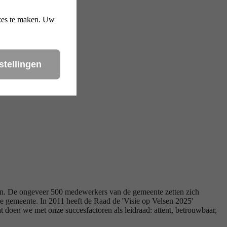
uzes te maken. Uw
stellingen
den. De ongeveer 500 medewerkers van de gemeente zetten zich
re gemeente. In 2011 heeft de Raad de 'Visie op Velsen 2025'
t doen we met onze succesfactoren als leidraad: attent, betrouwbaar,