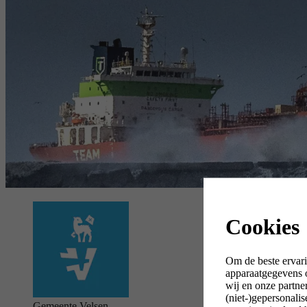
Cookies
Om de beste ervari
apparaatgegevens o
wij en onze partne
(niet-)gepersonali
Gemeente Velsen