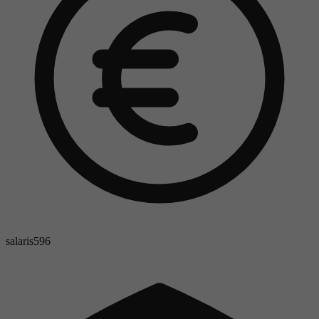
salaris
596