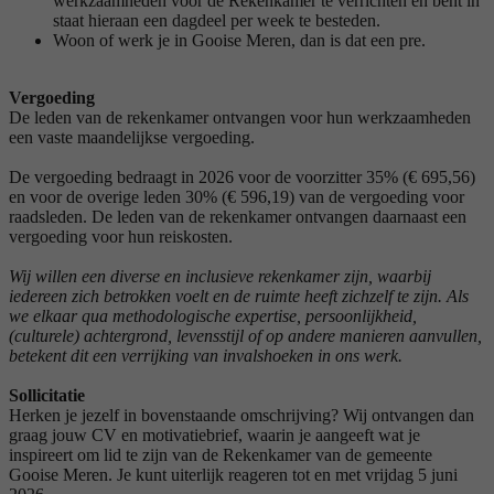
werkzaamheden voor de Rekenkamer te verrichten en bent in
staat hieraan een dagdeel per week te besteden.
Woon of werk je in Gooise Meren, dan is dat een pre.
Vergoeding
De leden van de rekenkamer ontvangen voor hun werkzaamheden
een vaste maandelijkse vergoeding.
De vergoeding bedraagt in 2026 voor de voorzitter 35% (€ 695,56)
en voor de overige leden 30% (€ 596,19) van de vergoeding voor
raadsleden. De leden van de rekenkamer ontvangen daarnaast een
vergoeding voor hun reiskosten.
Wij willen een diverse en inclusieve rekenkamer zijn, waarbij
iedereen zich betrokken voelt en de ruimte heeft zichzelf te zijn. Als
we elkaar qua methodologische expertise, persoonlijkheid,
(culturele) achtergrond, levensstijl of op andere manieren aanvullen,
betekent dit een verrijking van invalshoeken in ons werk.
Sollicitatie
Herken je jezelf in bovenstaande omschrijving? Wij ontvangen dan
graag jouw CV en motivatiebrief, waarin je aangeeft wat je
inspireert om lid te zijn van de Rekenkamer van de gemeente
Gooise Meren. Je kunt uiterlijk reageren tot en met vrijdag 5 juni