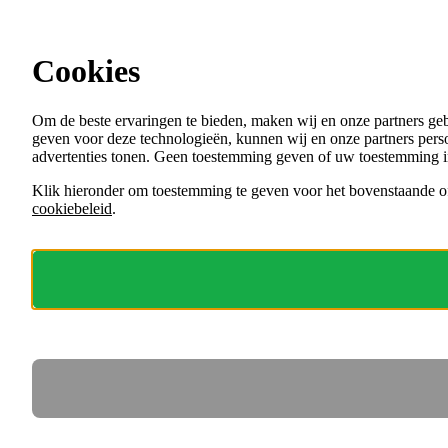
Ga direct naar de content
Cookies
Menu
Om de beste ervaringen te bieden, maken wij en onze partners ge
VACATURES
geven voor deze technologieën, kunnen wij en onze partners perso
ORGANISATIES
advertenties tonen. Geen toestemming geven of uw toestemming i
VOOR WERKGEVERS
Klik hieronder om toestemming te geven voor het bovenstaande of
cookiebeleid
.