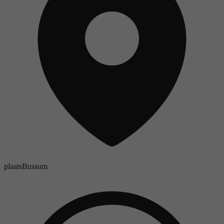
plaats
Bussum