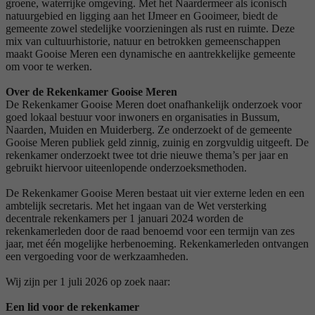
groene, waterrijke omgeving. Met het Naardermeer als iconisch
natuurgebied en ligging aan het IJmeer en Gooimeer, biedt de
gemeente zowel stedelijke voorzieningen als rust en ruimte. Deze
mix van cultuurhistorie, natuur en betrokken gemeenschappen
maakt Gooise Meren een dynamische en aantrekkelijke gemeente
om voor te werken.
Over de Rekenkamer Gooise Meren
De Rekenkamer Gooise Meren doet onafhankelijk onderzoek voor
goed lokaal bestuur voor inwoners en organisaties in Bussum,
Naarden, Muiden en Muiderberg. Ze onderzoekt of de gemeente
Gooise Meren publiek geld zinnig, zuinig en zorgvuldig uitgeeft. De
rekenkamer onderzoekt twee tot drie nieuwe thema’s per jaar en
gebruikt hiervoor uiteenlopende onderzoeksmethoden.
De Rekenkamer Gooise Meren bestaat uit vier externe leden en een
ambtelijk secretaris. Met het ingaan van de Wet versterking
decentrale rekenkamers per 1 januari 2024 worden de
rekenkamerleden door de raad benoemd voor een termijn van zes
jaar, met één mogelijke herbenoeming. Rekenkamerleden ontvangen
een vergoeding voor de werkzaamheden.
Wij zijn per 1 juli 2026 op zoek naar:
Een lid voor de rekenkamer