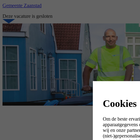
Gemeente Zaanstad
Deze vacature is gesloten
Cookies
Om de beste ervari
apparaatgegevens o
wij en onze partne
(niet-)gepersonali