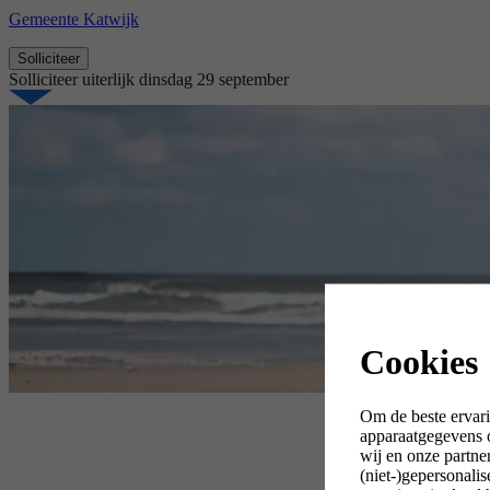
Gemeente Katwijk
Solliciteer
Solliciteer uiterlijk
dinsdag 29 september
Cookies
Om de beste ervari
apparaatgegevens o
wij en onze partne
(niet-)gepersonali