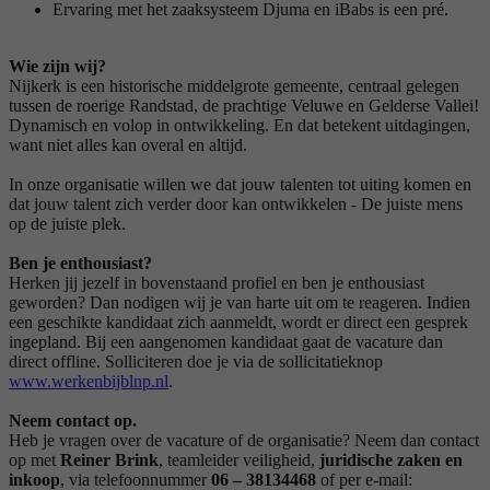
Ervaring met het zaaksysteem Djuma en iBabs is een pré.
Wie zijn wij?
Nijkerk is een historische middelgrote gemeente, centraal gelegen
tussen de roerige Randstad, de prachtige Veluwe en Gelderse Vallei!
Dynamisch en volop in ontwikkeling. En dat betekent uitdagingen,
want niet alles kan overal en altijd.
In onze organisatie willen we dat jouw talenten tot uiting komen en
dat jouw talent zich verder door kan ontwikkelen - De juiste mens
op de juiste plek.
Ben je enthousiast?
Herken jij jezelf in bovenstaand profiel en ben je enthousiast
geworden? Dan nodigen wij je van harte uit om te reageren. Indien
een geschikte kandidaat zich aanmeldt, wordt er direct een gesprek
ingepland. Bij een aangenomen kandidaat gaat de vacature dan
direct offline. Solliciteren doe je via de sollicitatieknop
www.werkenbijblnp.nl
.
Neem contact op
.
Heb je vragen over de vacature of de organisatie? Neem dan contact
op met
Reiner Brink
, teamleider veiligheid,
juridische zaken en
inkoop
, via telefoonnummer
06 – 38134468
of per e-mail: