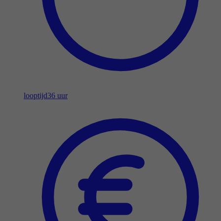
looptijd
36 uur