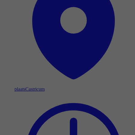
plaats
Castricum