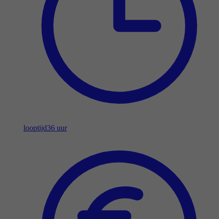
looptijd
36 uur