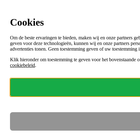
Ga direct naar de content
Cookies
Menu
Om de beste ervaringen te bieden, maken wij en onze partners ge
VACATURES
geven voor deze technologieën, kunnen wij en onze partners perso
ORGANISATIES
advertenties tonen. Geen toestemming geven of uw toestemming i
VOOR WERKGEVERS
Klik hieronder om toestemming te geven voor het bovenstaande of
cookiebeleid
.