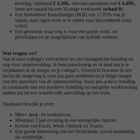
ervaring, minimaal
€
3.206
,-
met een maximum van
€
4.499,-
bruto per maand bij een 36-urige werkweek (
schaal 8
);
Een Individueel Keuzebudget (IKB) van 17,05% van je
salaris, naar eigen wens in te zetten voor bijvoorbeeld extra
verlof;
Een gemeente waar oog is voor een goede werk- en
privébalans en de mogelijkheid van hybride werken;
Wat vragen we?
Van al onze collega's verwachten we een klantgerichte houding en
oog voor samenwerking. Je bent nauwkeurig en in staat om je te
verplaatsen in de burger en je collega’s. Overzicht bewaren in een
hectische omgeving is voor jou geen probleem en je krijgt energie
van het opzoeken van de samenwerking. Jouw pro-actieve houding
in combinatie met een positieve instelling en energieke werkhouding
maken jou tot een waardevolle aanvulling op ons team.
Daarnaast beschik je over:
Mbo+ denk- en werkniveau;
Minimaal 3 jaar ervaring in een soortgelijke functie;
Kennis van Excel, Word, Outlook en Teams;
Een goede beheersing van het Nederlands, zowel mondeling
als schriftelijk;