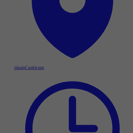
plaats
Castricum