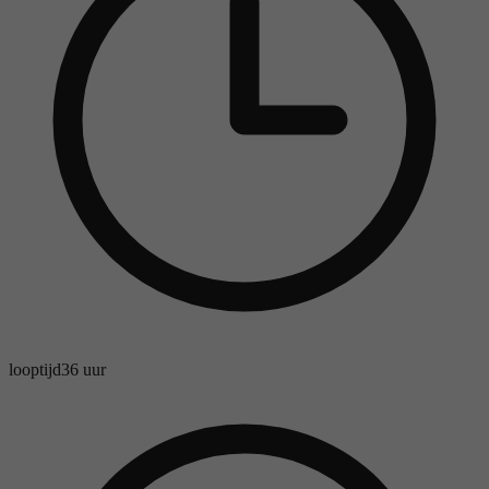
looptijd
36 uur