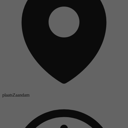
plaats
Zaandam