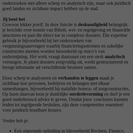
onderzoeken niet alleen scherp en analytisch zijn, maar ook juridisch
goed landen en zichtbare impact hebben op de stad.
Jij bent het
Gewoon lekker jezelf. In deze functie is
deskundigheid
belangrijk:
je beschikt over kennis van Bibob, wet- en regelgeving en financiële
structuren en past die direct toe in complexe dossiers. Die expertise
gebruik je bijvoorbeeld bij het onderzoeken van
vergunningsaanvragen waarbij financieringsstromen en zakelijke
constructies moeten worden beoordeeld op risico’s van
ondermijning. Het werk vraagt daarnaast om een sterk
analytisch
vermogen. Je pluist dossiers zorgvuldig uit, werkt gestructureerd en
brengt informatie uit verschillende bronnen samen.
Door scherp te analyseren en
verbanden te leggen
maak je
zichtbaar hoe personen, bedrijven en belangen met elkaar
samenhangen, bijvoorbeeld bij malafide horeca- of zorgconstructies.
Op basis daarvan toon je duidelijke
oordeelsvorming
en durf je een
goed onderbouwd advies te geven. Omdat jouw conclusies kunnen
leiden tot ingrijpende besluiten, zijn deze competenties essentieel
voor juridisch houdbare keuzes.
Verder heb je:
Een afgeronde opleiding in bijvoorbeeld Rechten, Finance,