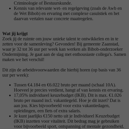
Criminologie of Bestuurskunde.
Kennis van relevante wet- en regelgeving (zoals de Awb en
de Wet Bibob) en ervaring met complexe casuïstiek en het
daarvan vertalen naar concrete maatregelen.
Wat jij krijgt
Zoek jij de ruimte om jouw unieke talent te ontwikkelen en in te
zetten voor de samenleving? Gevonden! Bij gemeente Zaanstad,
waar je 32 tot 36 uur per week kan werken als Bibob-onderzoeker
Ondermijning. Je gaat aan de slag met enthousiaste collega's. Samen
maken we het verschil!
Dit zijn de arbeidsvoorwaarden die hierbij horen (op basis van 36
uur per week):
Tussen €4.184 en €6.022 bruto per maand (schaal 10A).
Hoeveel je precies verdient, hangt af van kennis en ervaring.
17,05% individueel keuzebudget (IKB). Dit is max. €1.026
bruto per maand incl. vakantiegeld. Hoe je dit inzet? Dat is
aan jou. Kies bijvoorbeeld voor extra vakantiedagen,
opleidingen, een fiets of extra salaris.
Je kunt jaarlijks €150 netto uit je Individueel Keuzebudget
(IKB) inzetten voor vitaliteit. Dit bedrag mag je gebruiken
voor bijvoorbeeld sport, ontspanning of mentale gezondheid.