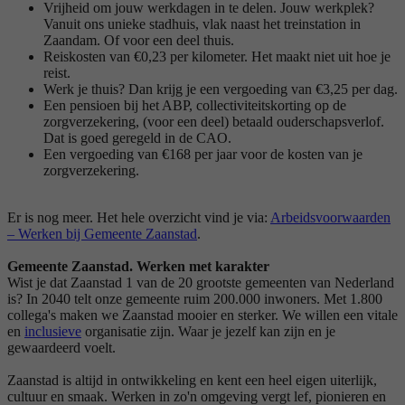
Vrijheid om jouw werkdagen in te delen. Jouw werkplek?
Vanuit ons unieke stadhuis, vlak naast het treinstation in
Zaandam. Of voor een deel thuis.
Reiskosten van €0,23 per kilometer. Het maakt niet uit hoe je
reist.
Werk je thuis? Dan krijg je een vergoeding van €3,25 per dag.
Een pensioen bij het ABP, collectiviteitskorting op de
zorgverzekering, (voor een deel) betaald ouderschapsverlof.
Dat is goed geregeld in de CAO.
Een vergoeding van €168 per jaar voor de kosten van je
zorgverzekering.
Er is nog meer. Het hele overzicht vind je via:
Arbeidsvoorwaarden
– Werken bij Gemeente Zaanstad
.
Gemeente Zaanstad. Werken met karakter
Wist je dat Zaanstad 1 van de 20 grootste gemeenten van Nederland
is? In 2040 telt onze gemeente ruim 200.000 inwoners. Met 1.800
collega's maken we Zaanstad mooier en sterker. We willen een vitale
en
inclusieve
organisatie zijn. Waar je jezelf kan zijn en je
gewaardeerd voelt.
Zaanstad is altijd in ontwikkeling en kent een heel eigen uiterlijk,
cultuur en smaak. Werken in zo'n omgeving vergt lef, pionieren en