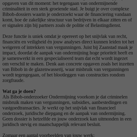
opgaven van dit moment: het tegengaan van ondermijnende
criminaliteit in een sterk groeiende stad. Je buigt je over complexe
Bibob-dossiers waarin je onderzoekt waar de financiering vandaan
komt, hoe de zakelijke structuur van bedrijven in elkaar zitten en of
er signalen zijn bij partners zoals de politie of Belastingdienst.
Deze functie is uniek omdat je opereert op het snijvlak van recht,
financiën en veiligheid én jouw analyses direct kunnen leiden tot het
weigeren of intrekken van vergunningen. Juist bij Zaanstad maak je
impact, doordat de aanpak van ondermijning hoge prioriteit heeft en
je samenwerkt in een gespecialiseerd team dat echt wordt ingezet
om verschil te maken. Denk aan concrete opgaven zoals het inzetten
van Bibob in de glazenwasserij, waar misbruik van vergunningen
wordt tegengegaan, of het blootleggen van constructies rondom
zorgfraude.
Wat ga je doen?
Als Bibob-onderzoeker Ondermijning voorkom je dat criminelen
misbruik maken van vergunningen, subsidies, aanbestedingen en
vastgoedtransacties. Je werkt op het snijvlak van financieel
onderzoek, juridische diepgang en de aanpak van ondermijning.
Geen dossier is hetzelfde en jouw onderzoek kan uitmonden in een
juridisch stevig en maatschappelijk relevant besluit.
Zomaar een aantal voorbeelden van jouw werk: