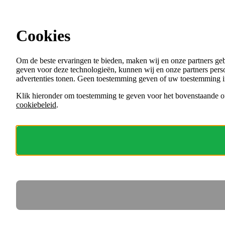
Ga direct naar de content
Cookies
Menu
Om de beste ervaringen te bieden, maken wij en onze partners ge
VACATURES
geven voor deze technologieën, kunnen wij en onze partners perso
ORGANISATIES
advertenties tonen. Geen toestemming geven of uw toestemming i
VOOR WERKGEVERS
Klik hieronder om toestemming te geven voor het bovenstaande of
cookiebeleid
.