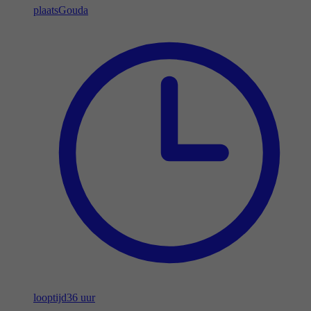
plaats
Gouda
looptijd
36 uur