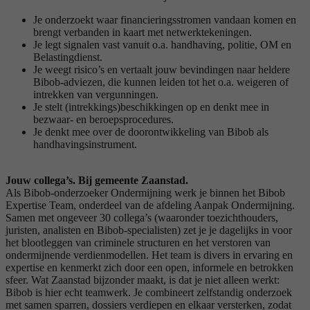
Je onderzoekt waar financieringsstromen vandaan komen en
brengt verbanden in kaart met netwerktekeningen.
Je legt signalen vast vanuit o.a. handhaving, politie, OM en
Belastingdienst.
Je weegt risico’s en vertaalt jouw bevindingen naar heldere
Bibob-adviezen, die kunnen leiden tot het o.a. weigeren of
intrekken van vergunningen.
Je stelt (intrekkings)beschikkingen op en denkt mee in
bezwaar- en beroepsprocedures.
Je denkt mee over de doorontwikkeling van Bibob als
handhavingsinstrument.
Jouw collega’s. Bij gemeente Zaanstad.
Als Bibob-onderzoeker Ondermijning
werk je binnen het Bibob
Expertise Team, onderdeel van de afdeling Aanpak Ondermijning.
Samen met ongeveer 30 collega’s (waaronder toezichthouders,
juristen, analisten en Bibob-specialisten) zet je je dagelijks in voor
het blootleggen van criminele structuren en het verstoren van
ondermijnende verdienmodellen. Het team is divers in ervaring en
expertise en kenmerkt zich door een open, informele en betrokken
sfeer. Wat Zaanstad bijzonder maakt, is dat je niet alleen werkt:
Bibob is hier echt teamwerk. Je combineert zelfstandig onderzoek
met samen sparren, dossiers verdiepen en elkaar versterken, zodat