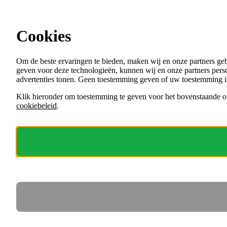
Ga direct naar de content
Cookies
Menu
Om de beste ervaringen te bieden, maken wij en onze partners ge
VACATURES
geven voor deze technologieën, kunnen wij en onze partners perso
ORGANISATIES
advertenties tonen. Geen toestemming geven of uw toestemming i
VOOR WERKGEVERS
Klik hieronder om toestemming te geven voor het bovenstaande of
cookiebeleid
.