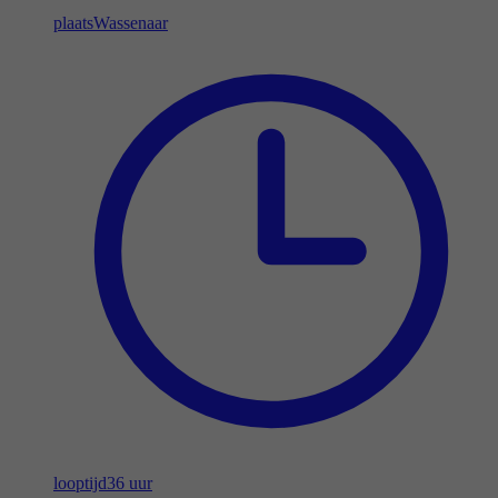
plaats
Wassenaar
looptijd
36 uur