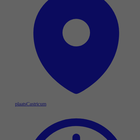
plaats
Castricum