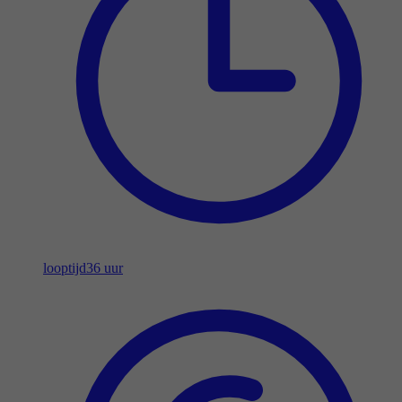
looptijd
36 uur