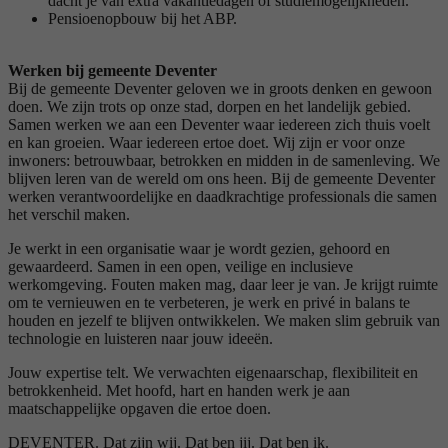
dacht je van extra vakantiedagen of studiemogelijkheden.
Pensioenopbouw bij het ABP.
Werken bij gemeente Deventer
Bij de gemeente Deventer geloven we in groots denken en gewoon
doen. We zijn trots op onze stad, dorpen en het landelijk gebied.
Samen werken we aan een Deventer waar iedereen zich thuis voelt
en kan groeien. Waar iedereen ertoe doet. Wij zijn er voor onze
inwoners: betrouwbaar, betrokken en midden in de samenleving. We
blijven leren van de wereld om ons heen. Bij de gemeente Deventer
werken verantwoordelijke en daadkrachtige professionals die samen
het verschil maken.
Je werkt in een organisatie waar je wordt gezien, gehoord en
gewaardeerd. Samen in een open, veilige en inclusieve
werkomgeving. Fouten maken mag, daar leer je van. Je krijgt ruimte
om te vernieuwen en te verbeteren, je werk en privé in balans te
houden en jezelf te blijven ontwikkelen. We maken slim gebruik van
technologie en luisteren naar jouw ideeën.
Jouw expertise telt. We verwachten eigenaarschap, flexibiliteit en
betrokkenheid. Met hoofd, hart en handen werk je aan
maatschappelijke opgaven die ertoe doen.
DEVENTER. Dat zijn wij. Dat ben jij. Dat ben ik.