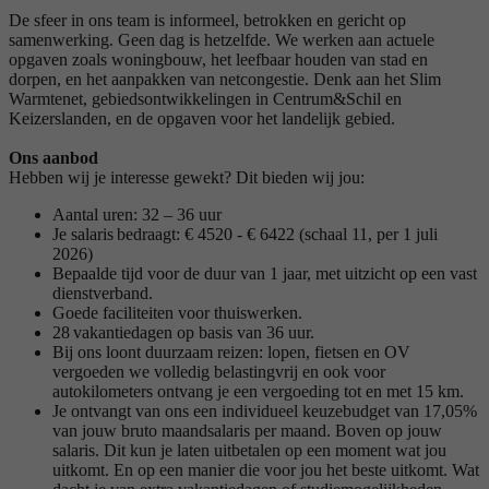
De sfeer in ons team is informeel, betrokken en gericht op
samenwerking. Geen dag is hetzelfde. We werken aan actuele
opgaven zoals woningbouw, het leefbaar houden van stad en
dorpen, en het aanpakken van netcongestie. Denk aan het Slim
Warmtenet, gebiedsontwikkelingen in Centrum&Schil en
Keizerslanden, en de opgaven voor het landelijk gebied.
Ons aanbod
Hebben wij je interesse gewekt? Dit bieden wij jou:
Aantal uren: 32 – 36 uur
Je salaris bedraagt: € 4520 - € 6422 (schaal 11, per 1 juli
2026)
Bepaalde tijd voor de duur van 1 jaar, met uitzicht op een vast
dienstverband.
Goede faciliteiten voor thuiswerken.
28 vakantiedagen op basis van 36 uur.
Bij ons loont duurzaam reizen: lopen, fietsen en OV
vergoeden we volledig belastingvrij en ook voor
autokilometers ontvang je een vergoeding tot en met 15 km.
Je ontvangt van ons een individueel keuzebudget van 17,05%
van jouw bruto maandsalaris per maand. Boven op jouw
salaris. Dit kun je laten uitbetalen op een moment wat jou
uitkomt. En op een manier die voor jou het beste uitkomt. Wat